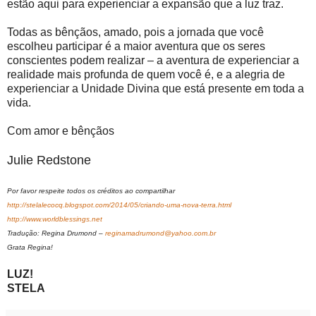
estão aqui para experienciar a expansão que a luz traz.
Todas as bênçãos, amado, pois a jornada que você
escolheu participar é a maior aventura que os seres
conscientes podem realizar – a aventura de experienciar a
realidade mais profunda de quem você é, e a alegria de
experienciar a Unidade Divina que está presente em toda a
vida.
Com amor e bênçãos
Julie Redstone
Por favor respeite todos os créditos ao compartilhar
http://stelalecocq.blogspot.com/2014/05/criando-uma-nova-terra.html
http://www.worldblessings.net
Tradução: Regina Drumond –
reginamadrumond@yahoo.com.br
Grata Regina!
LUZ!
STELA