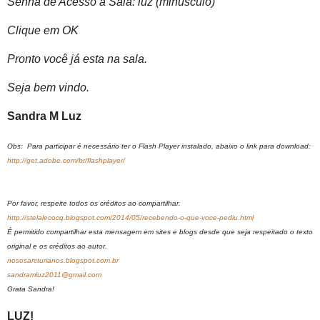
Senha de Acesso a Sala: luz (minúsculo)
Clique em OK
Pronto você já esta na sala.
Seja bem vindo.
Sandra M Luz
Obs: Para participar é necessário ter o Flash Player instalado, abaixo o link para download:
http://get.adobe.com/br/flashplayer/
Por favor, respeite todos os créditos ao compartilhar.
http://stelalecocq.blogspot.com/2014/05/recebendo-o-que-voce-pediu.html
É permitido compartilhar esta mensagem em sites e blogs desde que seja respeitado o texto
original e os créditos ao autor.
nososarcturianos.blogspot.com.br
sandramluz2011@gmail.com
Grata Sandra!
LUZ!