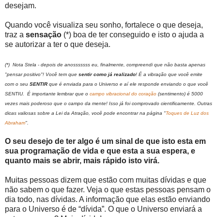
desejam.
Quando você visualiza seu sonho, fortalece o que deseja,
traz a
sensação
(*) boa de ter conseguido e isto o ajuda a
se autorizar a ter o que deseja.
(*) Nota Stela - depois de anosssssss eu, finalmente, compreendi que não basta apenas
"pensar positivo"! Você tem que
sentir como já realizado
! É a vibração que você emite
com o seu
SENTIR
que é enviada para o Universo e aí ele responde enviando o que você
SENTIU. É importante lembrar que o
campo vibracional do coração
(sentimento) é 5000
vezes mais poderoso que o campo da mente! Isso já foi comprovado cientificamente. Outras
dicas valiosas sobre a Lei da Atração, você pode encontrar na página "
Toques de Luz dos
Abraham
".
O seu desejo de ter algo é um sinal de que isto esta em
sua programação de vida e que esta a sua espera, e
quanto mais se abrir, mais rápido isto virá.
Muitas pessoas dizem que estão com muitas dívidas e que
não sabem o que fazer. Veja o que estas pessoas pensam o
dia todo, nas dívidas. A informação que elas estão enviando
para o Universo é de “dívida”. O que o Universo enviará a