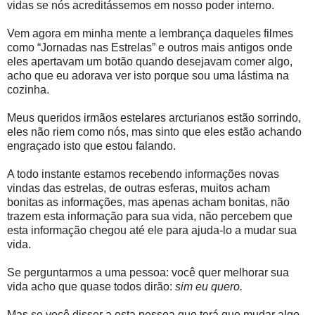
vidas se nós acreditássemos em nosso poder interno.
Vem agora em minha mente a lembrança daqueles filmes
como “Jornadas nas Estrelas” e outros mais antigos onde
eles apertavam um botão quando desejavam comer algo,
acho que eu adorava ver isto porque sou uma lástima na
cozinha.
Meus queridos irmãos estelares arcturianos estão sorrindo,
eles não riem como nós, mas sinto que eles estão achando
engraçado isto que estou falando.
A todo instante estamos recebendo informações novas
vindas das estrelas, de outras esferas, muitos acham
bonitas as informações, mas apenas acham bonitas, não
trazem esta informação para sua vida, não percebem que
esta informação chegou até ele para ajuda-lo a mudar sua
vida.
Se perguntarmos a uma pessoa: você quer melhorar sua
vida acho que quase todos dirão:
sim eu quero.
Mas se você disser a esta pessoa que terá que mudar algo