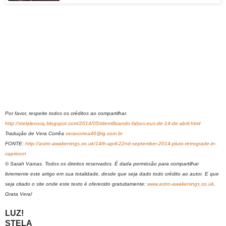
Por favor, respeite todos os créditos ao compartilhar.
http://stelalecocq.blogspot.com/2014/05/identificando-falsos-eus-de-14-de-abril.html
Tradução de Vera Corrêa
veracorrea46@ig.com.br
FONTE:
http://astro-awakenings.co.uk/14th-april-22nd-september-2014-pluto-retrograde-in-
capricorn
© Sarah Varcas. Todos os direitos reservados. É dada permissão para compartilhar
livremente este artigo em sua totalidade, desde que seja dado todo crédito ao autor. E que
seja citado o site onde este texto é oferecido gratuitamente:
www.astro-awakenings.co.uk
.
Grata Vera!
LUZ!
STELA