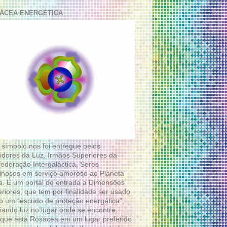
ÁCEA ENERGÉTICA
 símbolo nos foi entregue pelos
idores da Luz, Irmãos Superiores da
ederação Intergaláctica, Seres
nosos em serviço amoroso ao Planeta
a. É um portal de entrada a Dimensões
riores, que tem por finalidade ser usado
 um “escudo de proteção energética”,
diando luz no lugar onde se encontre.
que esta Rosácea em um lugar preferido