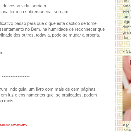
de s
de vossa vida, sorriam.
amor
ener
oria temeria sobremaneira, sorriam.
tam
algu
icativo passo para que o que está caótico se torne
dent
e assentamento no Bem, na humildade de reconhecer que
gran
idade dos outros, todavia, pode-se mudar a própria.
dent
♥ S
am.
****************
num lindo guia, um livro com mais de cem páginas
em luz e ensinamentos que, se praticados, podem
ba mais
♥ M
esmente-sorriam.html
DOA