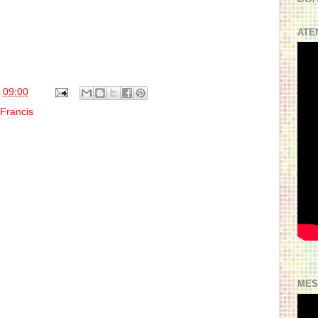
ATE
s
09:00
 Francis
MES