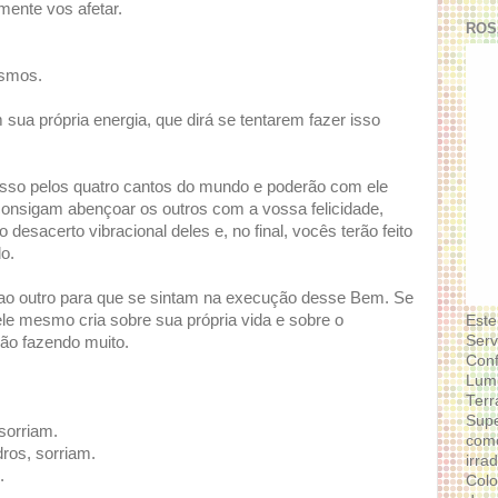
mente vos afetar.
ROS
esmos.
 sua própria energia, que dirá se tentarem fazer isso
isso pelos quatro cantos do mundo e poderão com ele
onsigam abençoar os outros com a vossa felicidade,
esacerto vibracional deles e, no final, vocês terão feito
o.
o outro para que se sintam na execução desse Bem. Se
le mesmo cria sobre sua própria vida e sobre o
Este
Serv
rão fazendo muito.
Conf
Lumi
Terr
Supe
sorriam.
como
ros, sorriam.
irra
.
Colo