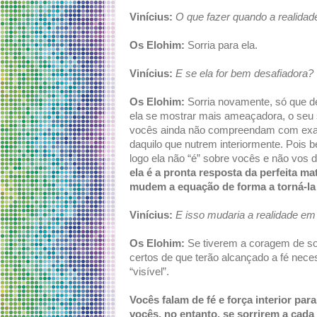
Vinícius:
O que fazer quando a realidad
Os Elohim:
Sorria para ela.
Vinícius:
E se ela for bem desafiadora?
Os Elohim:
Sorria novamente, só que d
ela se mostrar mais ameaçadora, o seu 
vocês ainda não compreendam com exatid
daquilo que nutrem interiormente. Pois b
logo ela não “é” sobre vocês e não v
ela é a pronta resposta da perfeita m
mudem a equação de forma a torná-la 
Vinícius:
E isso mudaria a realidade em
Os Elohim:
Se tiverem a coragem de sor
certos de que terão alcançado a fé neces
“visível”.
Vocês falam de fé e força interior p
vocês, no entanto, se sorrirem a cada