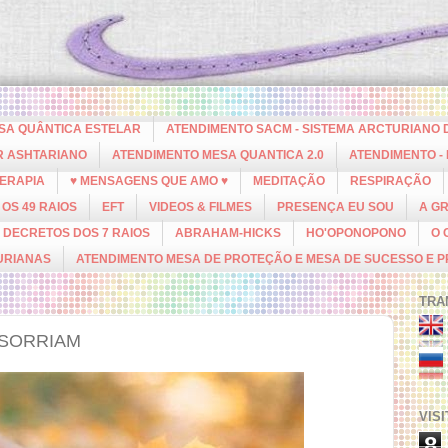
ESA QUÂNTICA ESTELAR
ATENDIMENTO SACM - SISTEMA ARCTURIANO 
R ASHTARIANO
ATENDIMENTO MESA QUANTICA 2.0
ATENDIMENTO -
ERAPIA
♥ MENSAGENS QUE AMO ♥
MEDITAÇÃO
RESPIRAÇÃO
OS 49 RAIOS
EFT
VIDEOS & FILMES
PRESENÇA EU SOU
A G
DECRETOS DOS 7 RAIOS
ABRAHAM-HICKS
HO'OPONOPONO
O 
URIANAS
ATENDIMENTO MESA DE PROTEÇÃO E MESA DE SUCESSO E 
TRA
 SORRIAM
VIS
8