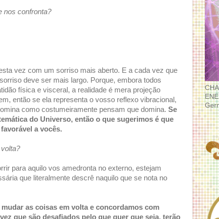
e nos confronta?
esta vez com um sorriso mais aberto. E a cada vez que
sorriso deve ser mais largo. Porque, embora todos
CHA
ão física e visceral, a realidade é mera projeção
ENE
em, então se ela representa o vosso reflexo vibracional,
Ger
os domina como costumeiramente pensam que domina.
Se
atemática do Universo, então o que sugerimos é que
favorável a vocês.
 volta?
rir para aquilo vos amedronta no externo, estejam
sária que literalmente descrê naquilo que se nota no
ara mudar as coisas em volta e concordamos com
 vez que são desafiados pelo que quer que seja, terão