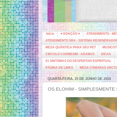
Início
♥ DOAÇÃO ♥
ATENDIMENTO - M
ATENDIMENTO SRA - SISTEMA REGENERADO
MESA QUÂNTICA PARA SEU PET
MUSICOT
CIRCULO CARMESIM - ADAMUS
DICAS
51 SINTOMAS DO DESPERTAR ESPIRITUAL
PÁGINA DE LINKS
MESA CÂMARAS ARCT
QUARTA-FEIRA, 25 DE JUNHO DE 2014
OS ELOHIM - SIMPLESMENTE