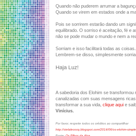
Quando não puderem arrumar a bagunça 
Quando se virem em estados onde a mai
Pois se sorrirem estarão dando um signif
equilibrado. O sorriso é aceitação, fé 
não se pode mudar o mundo e nem a real
Sorriam e isso facilitará todas as coisas.
Lembrem-se disso, simplesmente sorri
Haja Luz!
A sabedoria dos Elohim se transformou 
canalizadas com suas mensagens ricas 
transformar a sua vida,
clique aqui
e sai
Vinícius.
Por favor, respeite todos os créditos ao compartilhar
http://stelalecocq.blogspot.com/2014/06/os-elohim-simpl
Fonte:
Os Filhos da Alva