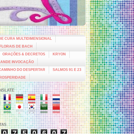
DE CURA MULTIDIMENSIONAL
 FLORAIS DE BACH
ORAÇÕES & DECRETOS
KRYON
RANDE INVOCAÇÃO
CAMINHO DO DESPERTAR
SALMOS 91 E 23
PROSPERIDADE
NSLATE
ITAS
0
7
5
0
6
0
7