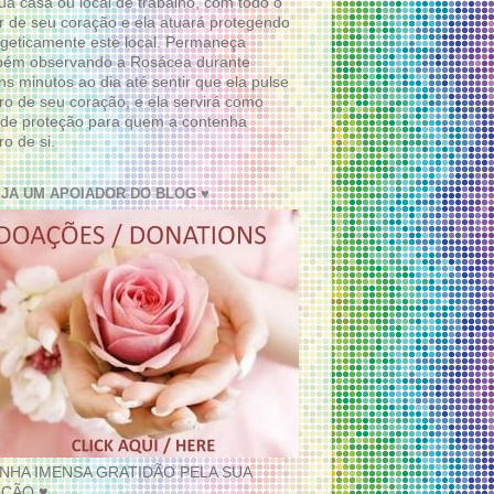
ua casa ou local de trabalho, com todo o
 de seu coração e ela atuará protegendo
geticamente este local. Permaneça
bém observando a Rosácea durante
ns minutos ao dia até sentir que ela pulse
ro de seu coração, e ela servirá como
de proteção para quem a contenha
ro de si.
EJA UM APOIADOR DO BLOG ♥
INHA IMENSA GRATIDÃO PELA SUA
ÇÃO ♥