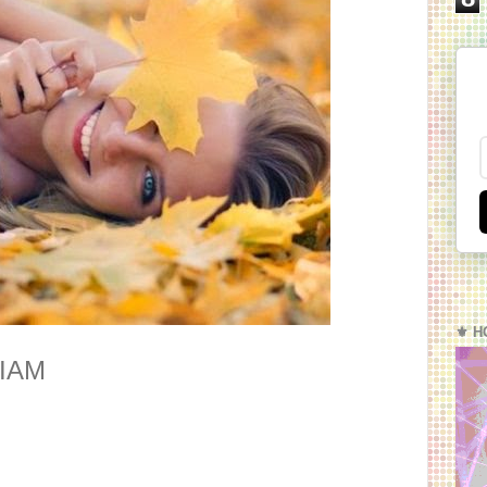
⚜️ H
IAM