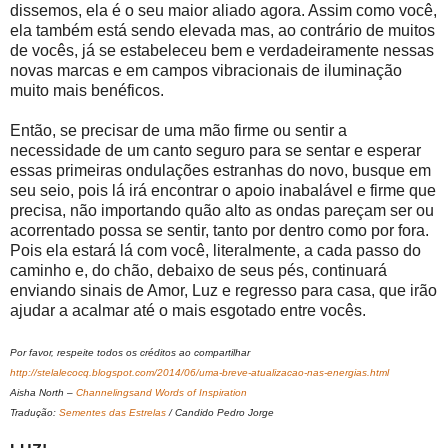
dissemos, ela é o seu maior aliado agora. Assim como você,
ela também está sendo elevada mas, ao contrário de muitos
de vocês, já se estabeleceu bem e verdadeiramente nessas
novas marcas e em campos vibracionais de iluminação
muito mais benéficos.
Então, se precisar de uma mão firme ou sentir a
necessidade de um canto seguro para se sentar e esperar
essas primeiras ondulações estranhas do novo, busque em
seu seio, pois lá irá encontrar o apoio inabalável e firme que
precisa, não importando quão alto as ondas pareçam ser ou
acorrentado possa se sentir, tanto por dentro como por fora.
Pois ela estará lá com você, literalmente, a cada passo do
caminho e, do chão, debaixo de seus pés, continuará
enviando sinais de Amor, Luz e regresso para casa, que irão
ajudar a acalmar até o mais esgotado entre vocês.
Por favor, respeite todos os créditos ao compartilhar
http://stelalecocq.blogspot.com/2014/06/uma-breve-atualizacao-nas-energias.html
Aisha North –
Channelingsand Words of Inspiration
Tradução:
Sementes das Estrelas
/ Candido Pedro Jorge