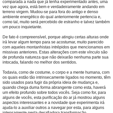
comparada a nada que já tenha experimentado antes, uma
vez que agora, está bem e verdadeiramente andando em
terreno virgem. Mudou-se para fora do antigo e denso
ambiente energético do qual anteriormente pertencia e,
como tal, muito será percebido de estranho e talvez também
um pouco inquietante.
De fato é compreensível, porque atingiu certas alturas onde
irá levar algum tempo para se acostumar, muito parecido
com aqueles montanhistas intrépidos que mencionamos em
missivas anteriores. Estas alterações com este vínculo são
de profunda natureza que não deixarão nenhuma parte sua
intocada, falando no melhor dos sentidos.
Todavia, como de costume, o corpo e a mente humana, com
os quais estão tão intrinsecamente ligados no momento, têm
sido usados ​​para fugir da própria ideia de mudança e,
quando chega duma forma abrangente como esta, haverá
um efeito profundo sobre todos vocês. Seja como for, para
alguns de vocês, esta purificação do ar já mostrou alguns
aspectos interessantes e a novidade que experimenta irá
ajuda-lo a auxiliar outros a navegar por esta, para alguns
intensamente nesta desafiadora transformação.