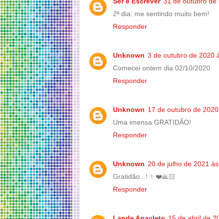
Ser e Escrever
31 de outubro de
2ª dia: me sentindo muito bem!
Responder
Unknown
3 de outubro de 2020 
Comecei ontem dia 02/10/2020
Responder
Unknown
17 de outubro de 2020
Uma imensa GRATIDÃO!
Responder
Unknown
20 de julho de 2021 às
Gratidão...! ✨❤️🙏🏻
Responder
Lande Anacleto
15 de abril de 2