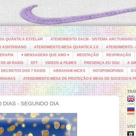
ESA QUÂNTICA ESTELAR
ATENDIMENTO SACM - SISTEMA ARCTURIANO 
R ASHTARIANO
ATENDIMENTO MESA QUANTICA 2.0
ATENDIMENTO -
ERAPIA
♥ MENSAGENS QUE AMO ♥
MEDITAÇÃO
RESPIRAÇÃO
OS 49 RAIOS
EFT
VIDEOS & FILMES
PRESENÇA EU SOU
A G
DECRETOS DOS 7 RAIOS
ABRAHAM-HICKS
HO'OPONOPONO
O 
URIANAS
ATENDIMENTO MESA DE PROTEÇÃO E MESA DE SUCESSO E 
TRA
 DIAS - SEGUNDO DIA
VIS
8