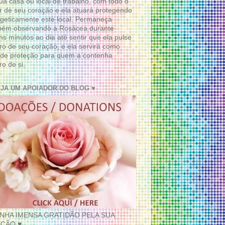
ua casa ou local de trabalho, com todo o
 de seu coração e ela atuará protegendo
geticamente este local. Permaneça
bém observando a Rosácea durante
ns minutos ao dia até sentir que ela pulse
ro de seu coração, e ela servirá como
de proteção para quem a contenha
ro de si.
EJA UM APOIADOR DO BLOG ♥
INHA IMENSA GRATIDÃO PELA SUA
ÇÃO ♥