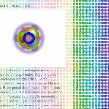
ÁCEA ENERGÉTICA
 símbolo nos foi entregue pelos
idores da Luz, Irmãos Superiores da
ederação Intergaláctica, Seres
nosos em serviço amoroso ao Planeta
a. É um portal de entrada a Dimensões
riores, que tem por finalidade ser usado
 um “escudo de proteção energética”,
diando luz no lugar onde se encontre.
que esta Rosácea em um lugar preferido