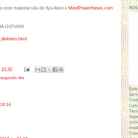
ROS
o este material são de Ilya Alexi e
MindPowerNews.com
A GIOVANI
dinheiro.html
s
10:30
segundo dia
Este
Serv
Conf
 18:16
Lumi
Terr
Supe
como
irra
Colo