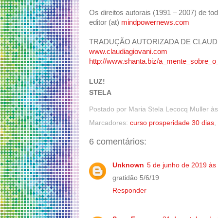
Os direitos autorais (1991 – 2007) de tod
editor (at)
mindpowernews.com
TRADUÇÃO AUTORIZADA DE CLAUDI
www.claudiagiovani.com
http://www.shanta.biz/a_mente_sobre_o_
LUZ!
STELA
Postado por
Maria Stela Lecocq Muller
à
Marcadores:
curso prosperidade 30 dias
,
6 comentários:
Unknown
5 de junho de 2019 às
gratidão 5/6/19
Responder