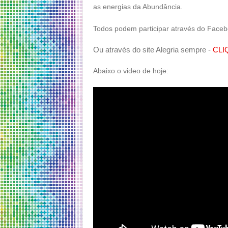
as energias da Abundância.
Todos podem participar através do Face
Ou através do site Alegria sempre -
CLI
Abaixo o video de hoje: