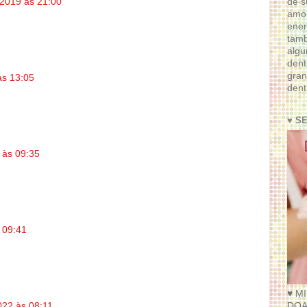
de s
 2019 às 21:00
amor
ener
tam
algu
dent
gran
às 13:05
dent
♥ S
 às 09:35
 09:41
♥ M
DOA
022 às 08:11