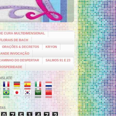
DE CURA MULTIDIMENSIONAL
 FLORAIS DE BACH
ORAÇÕES & DECRETOS
KRYON
RANDE INVOCAÇÃO
CAMINHO DO DESPERTAR
SALMOS 91 E 23
PROSPERIDADE
NSLATE
ITAS
0
7
5
1
4
7
3