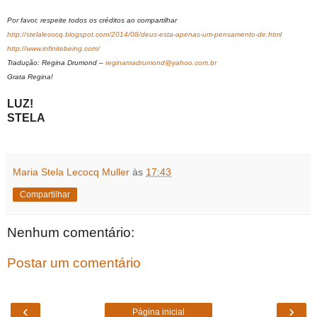
Por favor, respeite todos os créditos ao compartilhar
http://stelalecocq.blogspot.com/2014/08/deus-esta-apenas-um-pensamento-de.html
http://www.infinitebeing.com/
Tradução: Regina Drumond –
reginamadrumond@yahoo.com.br
Grata Regina!
LUZ!
STELA
Maria Stela Lecocq Muller
às
17:43
Compartilhar
Nenhum comentário:
Postar um comentário
‹
›
Página inicial