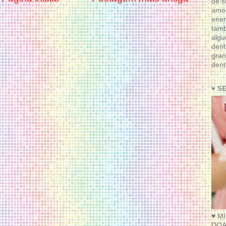
de s
amor
ener
tam
algu
dent
gran
dent
♥ S
♥ M
DOA