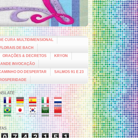
DE CURA MULTIDIMENSIONAL
 FLORAIS DE BACH
ORAÇÕES & DECRETOS
KRYON
RANDE INVOCAÇÃO
CAMINHO DO DESPERTAR
SALMOS 91 E 23
PROSPERIDADE
NSLATE
ITAS
0
7
4
2
1
5
1