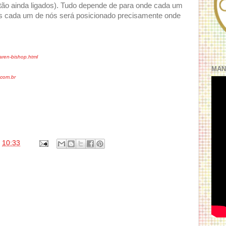
tão ainda ligados). Tudo depende de para onde cada um
os cada um de nós será posicionado precisamente onde
aren-bishop.html
MAN
com.br
s
10:33