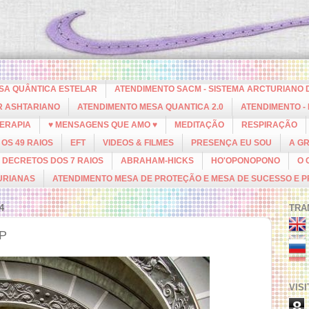
ESA QUÂNTICA ESTELAR
ATENDIMENTO SACM - SISTEMA ARCTURIANO 
R ASHTARIANO
ATENDIMENTO MESA QUANTICA 2.0
ATENDIMENTO -
ERAPIA
♥ MENSAGENS QUE AMO ♥
MEDITAÇÃO
RESPIRAÇÃO
OS 49 RAIOS
EFT
VIDEOS & FILMES
PRESENÇA EU SOU
A G
DECRETOS DOS 7 RAIOS
ABRAHAM-HICKS
HO'OPONOPONO
O 
URIANAS
ATENDIMENTO MESA DE PROTEÇÃO E MESA DE SUCESSO E 
4
TRA
P
VIS
8