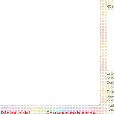
ROS
Este
Serv
Conf
Lumi
Terr
Supe
como
irra
Colo
Página inicial
Postagem mais antiga