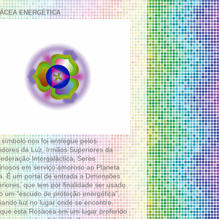
ÁCEA ENERGÉTICA
 símbolo nos foi entregue pelos
idores da Luz, Irmãos Superiores da
ederação Intergaláctica, Seres
nosos em serviço amoroso ao Planeta
a. É um portal de entrada a Dimensões
riores, que tem por finalidade ser usado
 um “escudo de proteção energética”,
diando luz no lugar onde se encontre.
que esta Rosácea em um lugar preferido