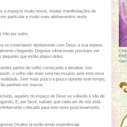
es a espaços muito novos, muitas manifestações de
 em particular e muito mais alinhamentos neste
 irão por outro.
ara se conectarem diretamente com Deus, a sua espera
ealmente chegando. Degraus vibracionais precisam ser
CHA
ENE
 daqueles que estão abaixo deles.
Ger
randes partes do velho começarão a desabar. Isto
ssim, o velho não mais será necessário, pois esta nova
a realidade. Sem mais pouco a pouco durante este tempo,
arão partindo em massa.
cluído, aqueles no espaço de Deus se voltarão e irão de
eguindo. E, por favor, saibam que cada um de nós está
erfeitamente colocado para este novo posicionamento.
grosas (muitos já estão tendo experiências