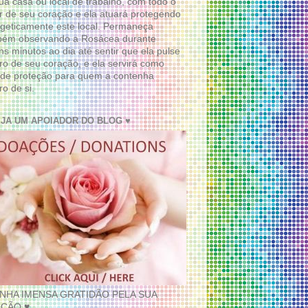
ua casa ou local de trabalho, com todo o
 de seu coração e ela atuará protegendo
geticamente este local. Permaneça
bém observando a Rosácea durante
ns minutos ao dia até sentir que ela pulse
ro de seu coração, e ela servirá como
de proteção para quem a contenha
ro de si.
EJA UM APOIADOR DO BLOG ♥
INHA IMENSA GRATIDÃO PELA SUA
ÇÃO ♥