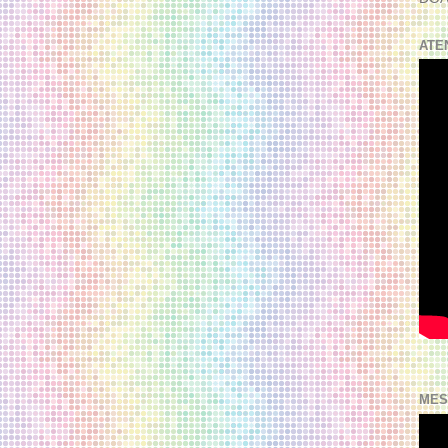
ATE
MES