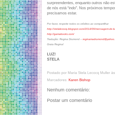
surpreendentes, enquanto outros não es
de nós está “indo”. Nos próximos temp
precisamos estar.
Por favor, respeite todos os créditos ao compartilhar
http://stelalecocq.blogspot.com/2014/09/mensagem-de-k
http://gamabooks.com/
Tradução: Regina Drumond –
reginamadrumond@yahoo.
Grata Regina!
LUZ!
STELA
Postado por
Maria Stela Lecocq Muller
à
Marcadores:
Karen Bishop
Nenhum comentário:
Postar um comentário