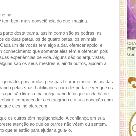
ue há.
ê tem bem mais consciência do que imagina.
a parte desta trama, assim como são as pedras, as
 os de duas patas, os de quatro patas, os animais
CHA
 Cada um de vocês tem algo a dar, oferecer apoio, e
ENE
 conhecimento que somente eles têm a oferecer, pois
Ger
uas experiências de vida. Alguns são os arquivistas,
alguns são os seus mestres e, ainda outros, ajudam a
 ignorado, pois muitas pessoas ficaram muito fascinadas
erando pelas suas habilidades para despertar e ver que os
es que são livres e na antiga sabedoria que ainda há de
scobrir e compreender o eu sagrado e a sua conexão com
da que eles lhe oferecem.
ue os outros têm negligenciado. A confiança em sua
im preste atenção ao que os outros não vêem ou sentem.
to que aí estão para ajudar a guiá-lo.