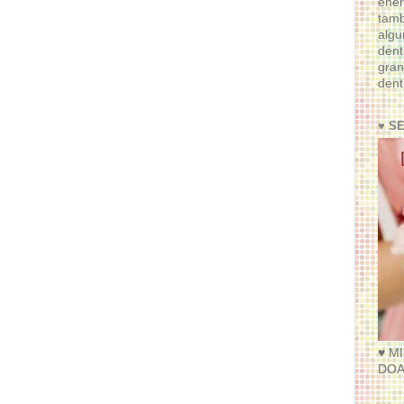
ener
tam
algu
dent
gran
dent
♥ S
♥ M
DOA