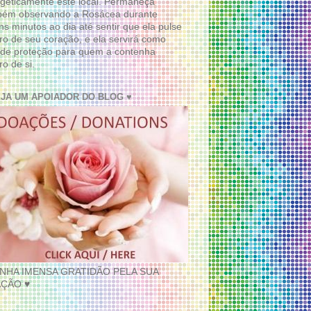
geticamente este local. Permaneça
bém observando a Rosácea durante
ns minutos ao dia até sentir que ela pulse
ro de seu coração, e ela servirá como
de proteção para quem a contenha
ro de si.
EJA UM APOIADOR DO BLOG ♥
INHA IMENSA GRATIDÃO PELA SUA
ÇÃO ♥