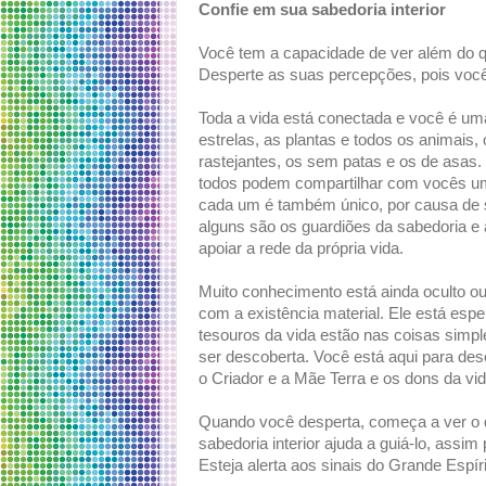
Confie em sua sabedoria interior
Você tem a capacidade de ver além do q
Desperte as suas percepções, pois voc
Toda a vida está conectada e você é um
estrelas, as plantas e todos os animais,
rastejantes, os sem patas e os de asas.
todos podem compartilhar com vocês um
cada um é também único, por causa de s
alguns são os guardiões da sabedoria e 
apoiar a rede da própria vida.
Muito conhecimento está ainda oculto ou
com a existência material. Ele está esp
tesouros da vida estão nas coisas simpl
ser descoberta. Você está aqui para de
o Criador e a Mãe Terra e os dons da vi
Quando você desperta, começa a ver o q
sabedoria interior ajuda a guiá-lo, ass
Esteja alerta aos sinais do Grande Espíri