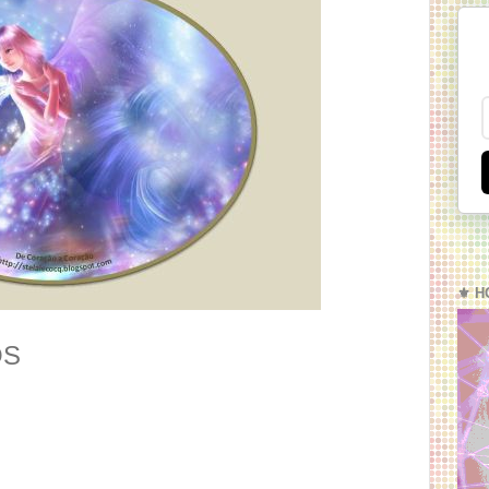
⚜️ H
OS