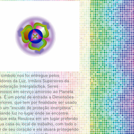
 símbolo nos foi entregue pelos
idores da Luz, Irmãos Superiores da
ederação Intergaláctica, Seres
nosos em serviço amoroso ao Planeta
a. É um portal de entrada a Dimensões
riores, que tem por finalidade ser usado
 um “escudo de proteção energética”,
diando luz no lugar onde se encontre.
que esta Rosácea em um lugar preferido
ua casa ou local de trabalho, com todo o
 de seu coração e ela atuará protegendo