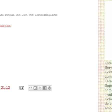
сибо, Obrigado, 谢谢, Dank, 謝謝, Chokran,Děkuji,Kiitos
sights.html
Este
Serv
Conf
Lumi
Terr
Supe
s
21:12
como
irra
Colo
de s
amor