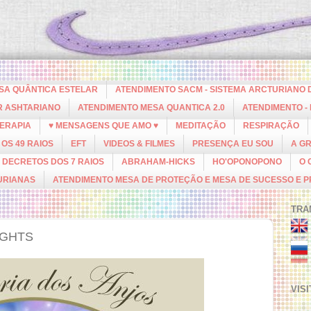
ESA QUÂNTICA ESTELAR
ATENDIMENTO SACM - SISTEMA ARCTURIANO 
R ASHTARIANO
ATENDIMENTO MESA QUANTICA 2.0
ATENDIMENTO -
ERAPIA
♥ MENSAGENS QUE AMO ♥
MEDITAÇÃO
RESPIRAÇÃO
OS 49 RAIOS
EFT
VIDEOS & FILMES
PRESENÇA EU SOU
A G
DECRETOS DOS 7 RAIOS
ABRAHAM-HICKS
HO'OPONOPONO
O 
URIANAS
ATENDIMENTO MESA DE PROTEÇÃO E MESA DE SUCESSO E 
TRA
IGHTS
VIS