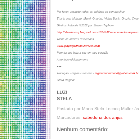
Por favor, respeite todos os créditos ao compartilhar.
Thank you, Mahalo, Merci, Gracias, Vielen Dank, Grazie, Спа
Direitos Autorais ©2012 por Sharon Taphorn
http://stelalecocq.blogspot.com/2014/09/sabedoria-dos-anjos-in
Todos os direitos reservados.
www.playingwiththeuniverse.com
Permita que haja a paz em seu coração
Ame incondicionalmente
♥♥♥
Tradução: Regina Drumond -
reginamadrumond@yahoo.com.br
Grata Regina!
LUZ!
STELA
Postado por
Maria Stela Lecocq Muller
à
Marcadores:
sabedoria dos anjos
Nenhum comentário: