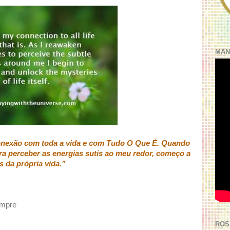
MAN
onexão com toda a vida e com Tudo O Que É. Quando
ra perceber as energias sutis ao meu redor, começo a
 da própria vida.”
empre
ROS