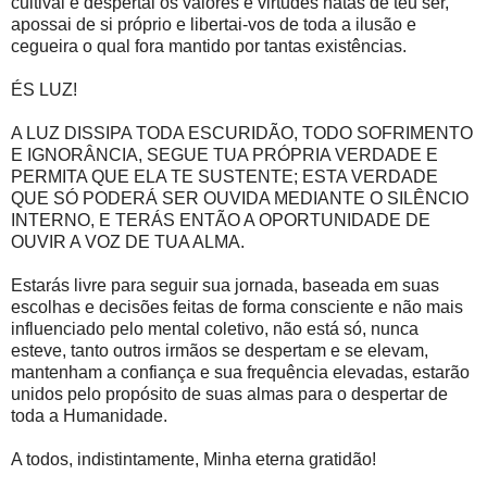
cultivai e despertai os valores e virtudes natas de teu ser,
apossai de si próprio e libertai-vos de toda a ilusão e
cegueira o qual fora mantido por tantas existências.
ÉS LUZ!
A LUZ DISSIPA TODA ESCURIDÃO, TODO SOFRIMENTO
E IGNORÂNCIA, SEGUE TUA PRÓPRIA VERDADE E
PERMITA QUE ELA TE SUSTENTE; ESTA VERDADE
QUE SÓ PODERÁ SER OUVIDA MEDIANTE O SILÊNCIO
INTERNO, E TERÁS ENTÃO A OPORTUNIDADE DE
OUVIR A VOZ DE TUA ALMA.
Estarás livre para seguir sua jornada, baseada em suas
escolhas e decisões feitas de forma consciente e não mais
influenciado pelo mental coletivo, não está só, nunca
esteve, tanto outros irmãos se despertam e se elevam,
mantenham a confiança e sua frequência elevadas, estarão
unidos pelo propósito de suas almas para o despertar de
toda a Humanidade.
A todos, indistintamente, Minha eterna gratidão!