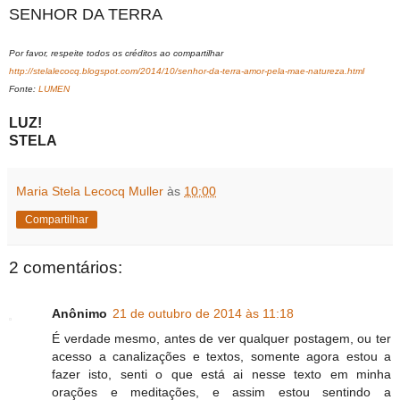
SENHOR DA TERRA
Por favor, respeite todos os créditos ao compartilhar
http://stelalecocq.blogspot.com/2014/10/senhor-da-terra-amor-pela-mae-natureza.html
Fonte:
LUMEN
LUZ!
STELA
Maria Stela Lecocq Muller
às
10:00
Compartilhar
2 comentários:
Anônimo
21 de outubro de 2014 às 11:18
É verdade mesmo, antes de ver qualquer postagem, ou ter
acesso a canalizações e textos, somente agora estou a
fazer isto, senti o que está ai nesse texto em minha
orações e meditações, e assim estou sentindo a