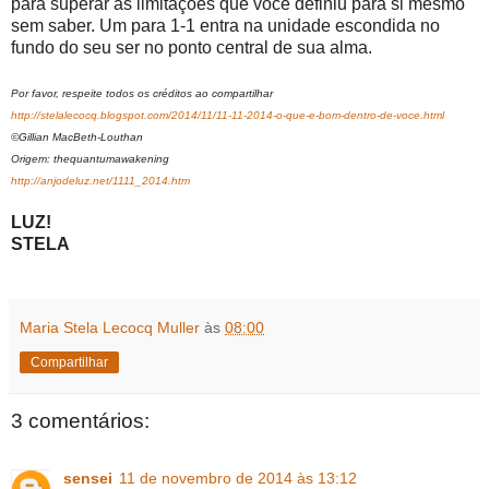
para superar as limitações que você definiu para si mesmo
sem saber. Um para 1-1 entra na unidade escondida no
fundo do seu ser no ponto central de sua alma.
Por favor, respeite todos os créditos ao compartilhar
http://stelalecocq.blogspot.com/2014/11/11-11-2014-o-que-e-bom-dentro-de-voce.html
©Gillian MacBeth-Louthan
Origem: thequantumawakening
http://anjodeluz.net/1111_2014.htm
LUZ!
STELA
Maria Stela Lecocq Muller
às
08:00
Compartilhar
3 comentários:
sensei
11 de novembro de 2014 às 13:12