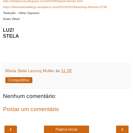
http://stelalecocq.blogspot.com/2015/03/aprendendo.html
https://thecreatorwritings.wordpress.com/2015/03/28/learning-4/#more-2738
Tradução - Vilma Capuano
Grata Vilma!
LUZ!
STELA
Maria Stela Lecocq Muller
às
11:28
Compartilhar
Nenhum comentário:
Postar um comentário
‹
›
Página inicial