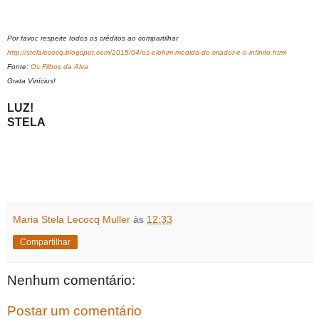
Por favor, respeite todos os créditos ao compartilhar
http://stelalecocq.blogspot.com/2015/04/os-elohim-medida-do-criador-e-o-infinito.html
Fonte:
Os Filhos da Alva
Grata Vinícius!
LUZ!
STELA
Maria Stela Lecocq Muller
às
12:33
Compartilhar
Nenhum comentário:
Postar um comentário