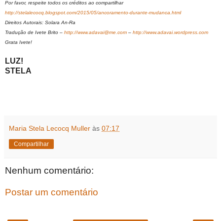
Por favor, respeite todos os créditos ao compartilhar
http://stelalecocq.blogspot.com/2015/05/ancoramento-durante-mudanca.html
Direitos Autorais: Solara An-Ra
Tradução de Ivete Brito –
http://www.adavai@me.com
–
http://www.adavai.wordpress.com
Grata Ivete!
LUZ!
STELA
Maria Stela Lecocq Muller
às
07:17
Compartilhar
Nenhum comentário:
Postar um comentário