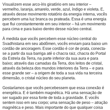
Visualizem esse arco-íris giratório em seu interior –
vermelho, laranja, amarelo, verde, azul, índigo e violeta. E,
através desse movimento rotatório da energia interna, vocês
percebem uma luz branca ou prateada. Essa é uma energia
que flui constantemente em seu interior – há um movimento
para cima e para baixo dentro desse núcleo central.
À medida que vocês percebem esse núcleo central do
Svadhistana em seu abdômen, vocês enviam para baixo um
cordão de ancoragem. Esse cordão é cor de prata, conecta-
se a partir da sua barriga até o chacra raiz, chacra do Portal
da Estrela da Terra, na parte inferior da sua aura e para
baixo; através das camadas da Terra, dos leitos de cristal,
através da beleza dos mundos interiores da Terra – e para
esse grande ser – a origem de toda a sua vida na terceira
dimensão, o cristal núcleo do seu planeta.
Gostaríamos que vocês percebessem que essa conexão é
energética. E é também magnética. Há uma sensação de
ser sugado por essa fonte de toda a gravidade. E vocês
sentem isso em seu corpo; uma sensação de peso – atração
magnética e peso. Mais importante do que qualquer coisa