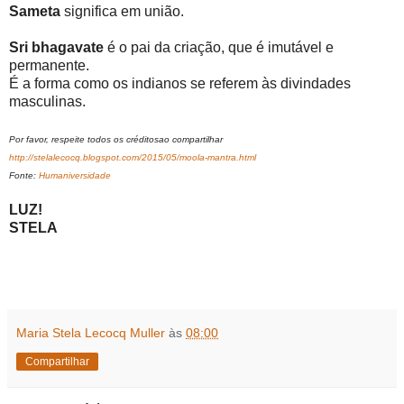
Sameta
significa em união.
Sri bhagavate
é o pai da criação, que é imutável e
permanente.
É a forma como os indianos se referem às divindades
masculinas.
Por favor, respeite todos os créditosao compartilhar
http://stelalecocq.blogspot.com/2015/05/moola-mantra.html
Fonte:
Humaniversidade
LUZ!
STELA
Maria Stela Lecocq Muller
às
08:00
Compartilhar