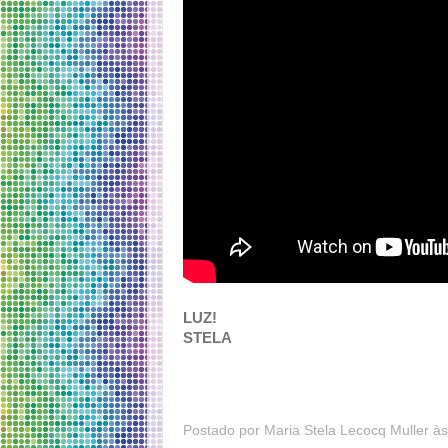
LUZ!
STELA
Postado por
Maria Stela Lecocq Muller
à