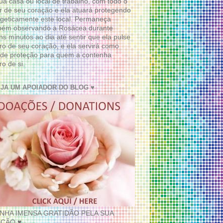
ua casa ou local de trabalho, com todo o
 de seu coração e ela atuará protegendo
geticamente este local. Permaneça
bém observando a Rosácea durante
ns minutos ao dia até sentir que ela pulse
ro de seu coração, e ela servirá como
de proteção para quem a contenha
ro de si.
EJA UM APOIADOR DO BLOG ♥
INHA IMENSA GRATIDÃO PELA SUA
ÇÃO ♥