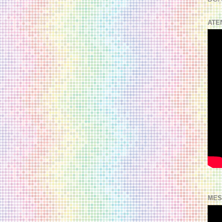
ATE
MES