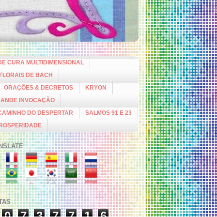
DE CURA MULTIDIMENSIONAL
 FLORAIS DE BACH
ORAÇÕES & DECRETOS
KRYON
RANDE INVOCAÇÃO
CAMINHO DO DESPERTAR
SALMOS 91 E 23
PROSPERIDADE
NSLATE
ITAS
0
7
3
7
7
1
6