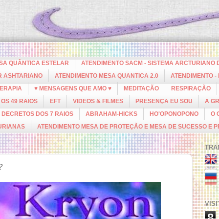
ESA QUÂNTICA ESTELAR
ATENDIMENTO SACM - SISTEMA ARCTURIANO 
R ASHTARIANO
ATENDIMENTO MESA QUANTICA 2.0
ATENDIMENTO -
ERAPIA
♥ MENSAGENS QUE AMO ♥
MEDITAÇÃO
RESPIRAÇÃO
OS 49 RAIOS
EFT
VIDEOS & FILMES
PRESENÇA EU SOU
A G
DECRETOS DOS 7 RAIOS
ABRAHAM-HICKS
HO'OPONOPONO
O 
URIANAS
ATENDIMENTO MESA DE PROTEÇÃO E MESA DE SUCESSO E 
TRA
?
VIS
8