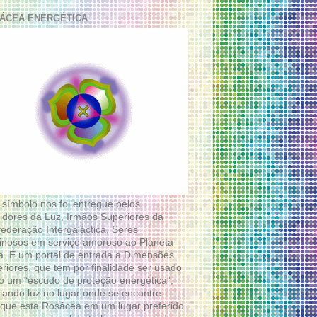
ÁCEA ENERGÉTICA
 símbolo nos foi entregue pelos
idores da Luz, Irmãos Superiores da
ederação Intergaláctica, Seres
nosos em serviço amoroso ao Planeta
a. É um portal de entrada a Dimensões
riores, que tem por finalidade ser usado
 um “escudo de proteção energética”,
diando luz no lugar onde se encontre.
que esta Rosácea em um lugar preferido