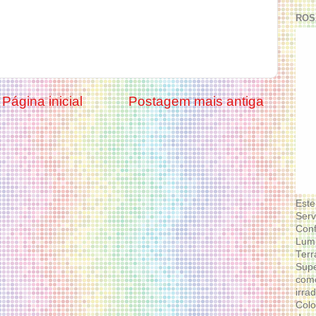
ROS
Página inicial
Postagem mais antiga
Este
Serv
Conf
Lumi
Terr
Supe
como
irra
Colo