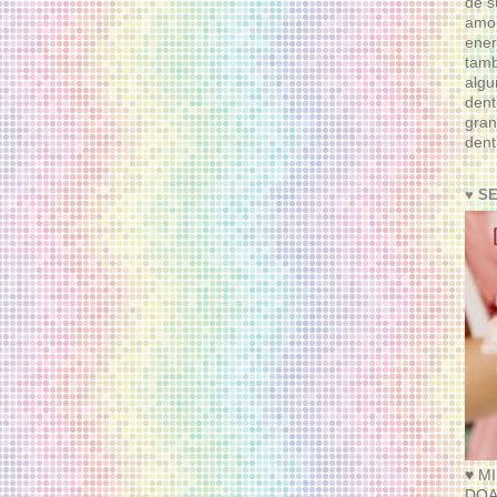
de s
amor
ener
tam
algu
dent
gran
dent
♥ S
♥ M
DOA