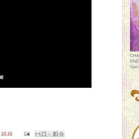
CHA
ENE
Ger
s
10:15