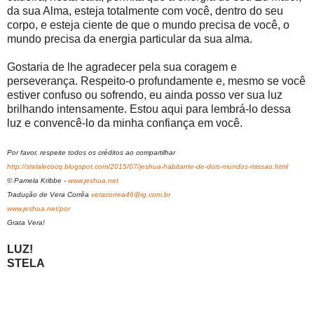
da sua Alma, esteja totalmente com você, dentro do seu
corpo, e esteja ciente de que o mundo precisa de você, o
mundo precisa da energia particular da sua alma.
Gostaria de lhe agradecer pela sua coragem e
perseverança. Respeito-o profundamente e, mesmo se você
estiver confuso ou sofrendo, eu ainda posso ver sua luz
brilhando intensamente. Estou aqui para lembrá-lo dessa
luz e convencê-lo da minha confiança em você.
Por favor, respeite todos os créditos ao compartilhar
http://stelalecocq.blogspot.com/2015/07/jeshua-habitante-de-dois-mundos-missao.html
© Pamela Kribbe -
www.jeshua.net
Tradução de Vera Corrêa
veracorrea46@ig.com.br
www.jeshua.net/por
Grata Vera!
LUZ!
STELA