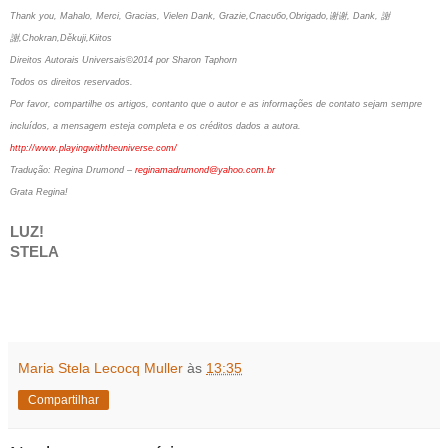
Thank you, Mahalo, Merci, Gracias, Vielen Dank, Grazie,Спасибо,Obrigado,谢谢, Dank, 謝
謝,Chokran,Děkuji,Kiitos
Direitos Autorais Universais©2014 por Sharon Taphorn
Todos os direitos reservados.
Por favor, compartilhe os artigos, contanto que o autor e as informações de contato sejam sempre
incluídos, a mensagem esteja completa e os créditos dados a autora.
http://www.playingwiththeuniverse.com/
Tradução: Regina Drumond –
reginamadrumond@yahoo.com.br
Grata Regina!
LUZ!
STELA
Maria Stela Lecocq Muller
às
13:35
Compartilhar