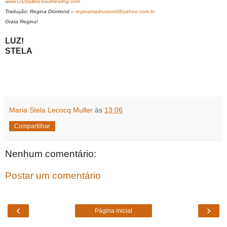
www.CrystallineSoulHealing.com
Tradução: Regina Drumond –
reginamadrumond@yahoo.com.br
Grata Regina!
LUZ!
STELA
Maria Stela Lecocq Muller
às
13:06
Compartilhar
Nenhum comentário:
Postar um comentário
‹
›
Página inicial