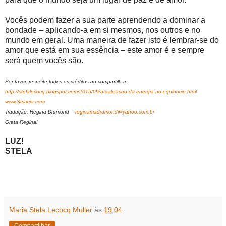
Vocês podem fazer a sua parte aprendendo a dominar a
bondade – aplicando-a em si mesmos, nos outros e no
mundo em geral. Uma maneira de fazer isto é lembrar-se do
amor que está em sua essência – este amor é e sempre
será quem vocês são.
Por favor, respeite todos os créditos ao compartilhar
http://stelalecocq.blogspot.com/2015/09/atualizacao-da-energia-no-equinocio.html
www.Selacia.com
Tradução: Regina Drumond –
reginamadrumond@yahoo.com.br
Grata Regina!
LUZ!
STELA
Maria Stela Lecocq Muller
às
19:04
Compartilhar