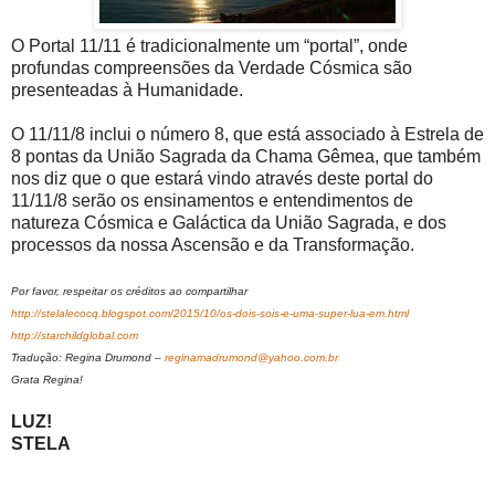
O Portal 11/11 é tradicionalmente um “portal”, onde
profundas compreensões da Verdade Cósmica são
presenteadas à Humanidade.
O 11/11/8 inclui o número 8, que está associado à Estrela de
8 pontas da União Sagrada da Chama Gêmea, que também
nos diz que o que estará vindo através deste portal do
11/11/8 serão os ensinamentos e entendimentos de
natureza Cósmica e Galáctica da União Sagrada, e dos
processos da nossa Ascensão e da Transformação.
Por favor, respeitar os créditos ao compartilhar
http://stelalecocq.blogspot.com/2015/10/os-dois-sois-e-uma-super-lua-em.html
http://starchildglobal.com
Tradução: Regina Drumond –
reginamadrumond@yahoo.com.br
Grata Regina!
LUZ!
STELA