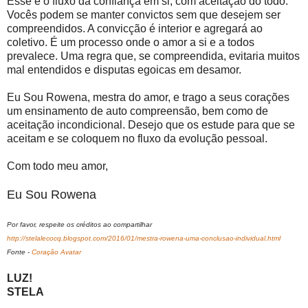
Esse é o fluxo da confiança em si, com aceitação do todo.
Vocês podem se manter convictos sem que desejem ser
compreendidos. A convicção é interior e agregará ao
coletivo. É um processo onde o amor a si e a todos
prevalece. Uma regra que, se compreendida, evitaria muitos
mal entendidos e disputas egoicas em desamor.
Eu Sou Rowena, mestra do amor, e trago a seus corações
um ensinamento de auto compreensão, bem como de
aceitação incondicional. Desejo que os estude para que se
aceitam e se coloquem no fluxo da evolução pessoal.
Com todo meu amor,
Eu Sou Rowena
Por favor, respeite os créditos ao compartilhar
http://stelalecocq.blogspot.com/2016/01/mestra-rowena-uma-conclusao-individual.html
Fonte -
Coração Avatar
LUZ!
STELA