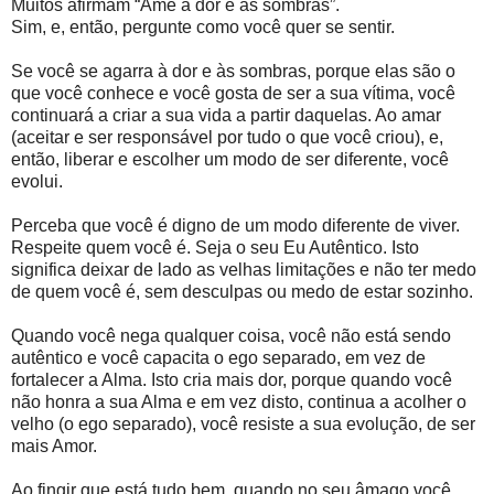
Muitos afirmam “Ame a dor e as sombras”.
Sim, e, então, pergunte como você quer se sentir.
Se você se agarra à dor e às sombras, porque elas são o
que você conhece e você gosta de ser a sua vítima, você
continuará a criar a sua vida a partir daquelas. Ao amar
(aceitar e ser responsável por tudo o que você criou), e,
então, liberar e escolher um modo de ser diferente, você
evolui.
Perceba que você é digno de um modo diferente de viver.
Respeite quem você é. Seja o seu Eu Autêntico. Isto
significa deixar de lado as velhas limitações e não ter medo
de quem você é, sem desculpas ou medo de estar sozinho.
Quando você nega qualquer coisa, você não está sendo
autêntico e você capacita o ego separado, em vez de
fortalecer a Alma. Isto cria mais dor, porque quando você
não honra a sua Alma e em vez disto, continua a acolher o
velho (o ego separado), você resiste a sua evolução, de ser
mais Amor.
Ao fingir que está tudo bem, quando no seu âmago você