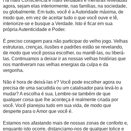
Há mais Consciência e mais verdades e mentiras reveladas
agora, sejam elas interiormente, nas famílias, na sociedade,
ou globalmente. Em tudo, você é a Autoridade máxima, de
modo que, em vez de aceitar tudo o que você ouve e lê,
interiorize-se e busque a Verdade. Isto é ficar em sua
própria Autenticidade e Poder.
É preciso coragem para não participar do velho jogo. Velhas
estruturas, crenças, ilusões e padrões estão se revelando,
de modo que você possa escolher, ou mantê-las, ou liberá-
las. Continuamos a deixar ir as nossas velhas histórias que
nos mantiveram nas velhas energias da culpa e da
vergonha.
Não é hora de deixá-las ir? Você pode escolher agora ou
precisa de uma sacudida ou um catalisador para levá-lo a
mudar? A escolha é sua. Lembre-se também de que
qualquer coisa que lhe aconteça é realmente criada por
você. Você planejou tudo em sua vida, de modo que
desperte para o Amor que você é.
Estamos nos afastando mais de nossas zonas de conforto e,
enquanto isto ocorre, distanciamo-nos de qualquer tolice e