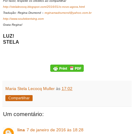
Por favor, respeite os créditos ao compartilhar
http://stelalecocq.blogspot.com/2016/01/o-novo-agora.html
Tradução: Regina Drumond –
reginamadrumond@yahoo.com.br
http://www.soulsticerising.com
Grata Regina!
LUZ!
STELA
Maria Stela Lecocq Muller
às
17:02
Compartilhar
Um comentário:
lina
7 de janeiro de 2016 às 18:28