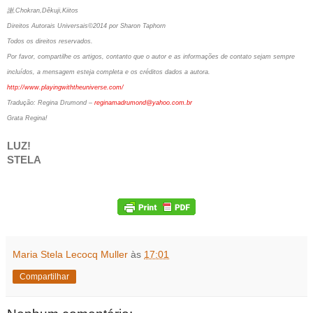
謝,Chokran,Děkuji,Kiitos
Direitos Autorais Universais©2014 por Sharon Taphorn
Todos os direitos reservados.
Por favor, compartilhe os artigos, contanto que o autor e as informações de contato sejam sempre
incluídos, a mensagem esteja completa e os créditos dados a autora.
http://www.playingwiththeuniverse.com/
Tradução: Regina Drumond –
reginamadrumond@yahoo.com.br
Grata Regina!
LUZ!
STELA
Maria Stela Lecocq Muller
às
17:01
Compartilhar