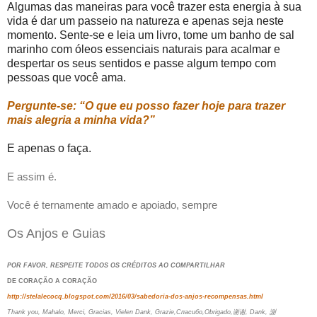
Algumas das maneiras para você trazer esta energia à sua
vida é dar um passeio na natureza e apenas seja neste
momento. Sente-se e leia um livro, tome um banho de sal
marinho com óleos essenciais naturais para acalmar e
despertar os seus sentidos e passe algum tempo com
pessoas que você ama.
Pergunte-se: “O que eu posso fazer hoje para trazer
mais alegria a minha vida?”
E apenas o faça.
E assim é.
Você é ternamente amado e apoiado, sempre
Os Anjos e Guias
POR FAVOR, RESPEITE TODOS OS CRÉDITOS AO COMPARTILHAR
DE CORAÇÃO A CORAÇÃO
http://stelalecocq.blogspot.com/2016/03/sabedoria-dos-anjos-recompensas.html
Thank you, Mahalo, Merci, Gracias, Vielen Dank, Grazie,Спасибо,Obrigado,谢谢, Dank, 謝