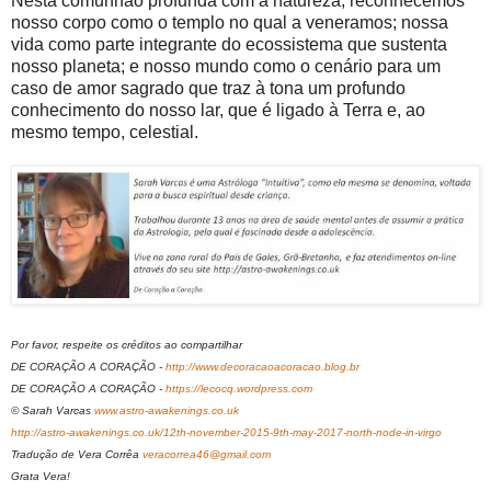
Nesta comunhão profunda com a natureza, reconhecemos
nosso corpo como o templo no qual a veneramos; nossa
vida como parte integrante do ecossistema que sustenta
nosso planeta; e nosso mundo como o cenário para um
caso de amor sagrado que traz à tona um profundo
conhecimento do nosso lar, que é ligado à Terra e, ao
mesmo tempo, celestial.
Por favor, respeite os créditos ao compartilhar
DE CORAÇÃO A CORAÇÃO -
http://www.decoracaoacoracao.blog.br
DE CORAÇÃO A CORAÇÃO -
https://lecocq.wordpress.com
© Sarah Varcas
www.astro-awakenings.co.uk
http://astro-awakenings.co.uk/12th-november-2015-9th-may-2017-north-node-in-virgo
Tradução de Vera Corrêa
veracorrea46@gmail.com
Grata Vera!