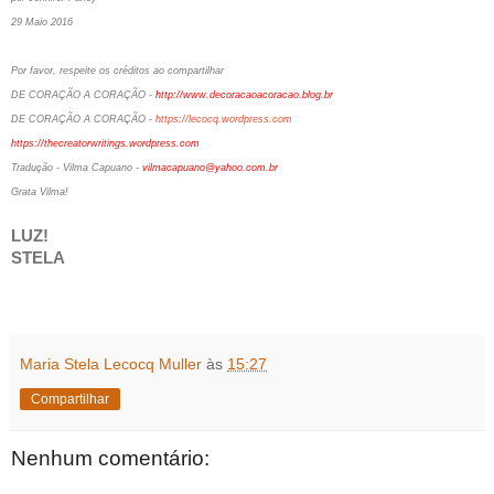
29 Maio 2016
Por favor, respeite os créditos ao compartilhar
DE CORAÇÃO A CORAÇÃO -
http://www.decoracaoacoracao.blog.br
DE CORAÇÃO A CORAÇÃO -
https://lecocq.wordpress.com
https://thecreatorwritings.wordpress.com
Tradução - Vilma Capuano -
vilmacapuano@yahoo.com.br
Grata Vilma!
LUZ!
STELA
Maria Stela Lecocq Muller
às
15:27
Compartilhar
Nenhum comentário: