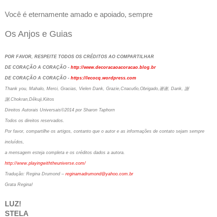
Você é eternamente amado e apoiado, sempre
Os Anjos e Guias
POR FAVOR, RESPEITE TODOS OS CRÉDITOS AO COMPARTILHAR
DE CORAÇÃO A CORAÇÃO -
http://www.decoracaoacoracao.blog.br
DE CORAÇÃO A CORAÇÃO -
https://lecocq.wordpress.com
Thank you, Mahalo, Merci, Gracias, Vielen Dank, Grazie,Спасибо,Obrigado,谢谢, Dank, 謝
謝,Chokran,Děkuji,Kiitos
Direitos Autorais Universais©2014 por Sharon Taphorn
Todos os direitos reservados.
Por favor, compartilhe os artigos, contanto que o autor e as informações de contato sejam sempre
incluídos,
a mensagem esteja completa e os créditos dados a autora.
http://www.playingwiththeuniverse.com/
Tradução: Regina Drumond –
reginamadrumond@yahoo.com.br
Grata Regina!
LUZ!
STELA