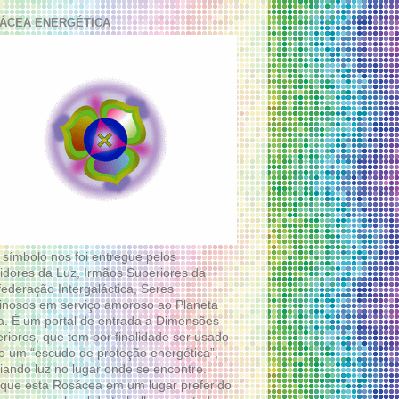
ÁCEA ENERGÉTICA
 símbolo nos foi entregue pelos
idores da Luz, Irmãos Superiores da
ederação Intergaláctica, Seres
nosos em serviço amoroso ao Planeta
a. É um portal de entrada a Dimensões
riores, que tem por finalidade ser usado
 um “escudo de proteção energética”,
diando luz no lugar onde se encontre.
que esta Rosácea em um lugar preferido