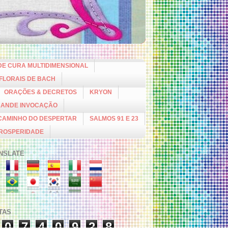
DE CURA MULTIDIMENSIONAL
 FLORAIS DE BACH
ORAÇÕES & DECRETOS
KRYON
RANDE INVOCAÇÃO
CAMINHO DO DESPERTAR
SALMOS 91 E 23
PROSPERIDADE
NSLATE
ITAS
0
7
4
0
9
2
8