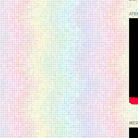
ATE
MES