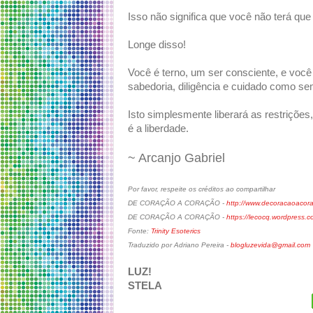
Isso não significa que você não terá que 
Longe disso!
Você é terno, um ser consciente, e voc
sabedoria, diligência e cuidado como se
Isto simplesmente liberará as restrições
é a liberdade.
~ Arcanjo Gabriel
Por favor, respeite os créditos ao compartilhar
DE CORAÇÃO A CORAÇÃO -
http://www.decoracaoacora
DE CORAÇÃO A CORAÇÃO -
https://lecocq.wordpress.
Fonte:
Trinity Esoterics
Traduzido por Adriano Pereira -
blogluzevida@gmail.com
LUZ!
STELA