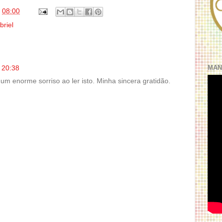
s
08:00
briel
MAN
 20:38
um enorme sorriso ao ler isto. Minha sincera gratidão.