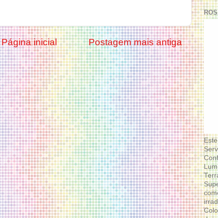
ROS
Página inicial
Postagem mais antiga
Este
Serv
Conf
Lumi
Terr
Supe
como
irra
Colo