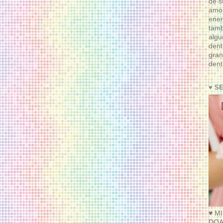
de s
amor
ener
tam
algu
dent
gran
dent
♥ S
♥ M
DOA