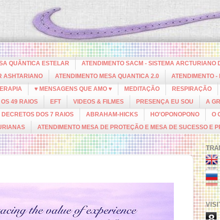
ESA QUÂNTICA ESTELAR
ATENDIMENTO SACM - SISTEMA ARCTURIANO 
R ASHTARIANO
ATENDIMENTO MESA QUANTICA 2.0
ATENDIMENTO -
ERAPIA
♥ MENSAGENS QUE AMO ♥
MEDITAÇÃO
RESPIRAÇÃO
OS 49 RAIOS
EFT
VIDEOS & FILMES
PRESENÇA EU SOU
A G
DECRETOS DOS 7 RAIOS
ABRAHAM-HICKS
HO'OPONOPONO
O 
URIANAS
ATENDIMENTO MESA DE PROTEÇÃO E MESA DE SUCESSO E 
TRA
VIS
8