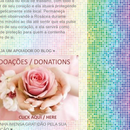
ua casa ou local de trabalho, com todo o
 de seu coração e ela atuará protegendo
geticamente este local. Permaneça
bém observando a Rosácea durante
ns minutos ao dia até sentir que ela pulse
ro de seu coração, e ela servirá como
de proteção para quem a contenha
ro de si.
EJA UM APOIADOR DO BLOG ♥
INHA IMENSA GRATIDÃO PELA SUA
ÇÃO ♥