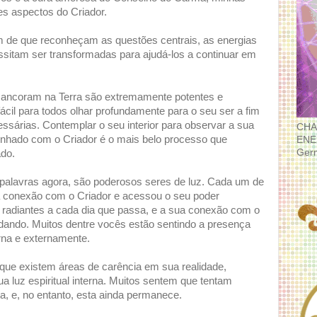
es aspectos do Criador.
im de que reconheçam as questões centrais, as energias
sitam ser transformadas para ajudá-los a continuar em
ancoram na Terra são extremamente potentes e
cil para todos olhar profundamente para o seu ser a fim
essárias. Contemplar o seu interior para observar a sua
CHA
linhado com o Criador é o mais belo processo que
ENE
Ger
ado.
palavras agora, são poderosos seres de luz. Cada um de
da conexão com o Criador e acessou o seu poder
s radiantes a cada dia que passa, e a sua conexão com o
ndando. Muitos dentre vocês estão sentindo a presença
erna e externamente.
ue existem áreas de carência em sua realidade,
ua luz espiritual interna. Muitos sentem que tentam
lta, e, no entanto, esta ainda permanece.