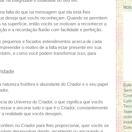
 na integridade e totalidade do seu ser.
ROS
 na falta do que na mensagem que ela está lhes
que deseja que vocês reconheçam. Quando se permitem
tá na superfície, então vocês se motivam a reconhecer a
ção e a recordação fluirão com facilidade e perfeição.
uns pequenos e focados entendimentos acerca de cada
ompreender o motivo de a falta estar presente em sua
ambém, e como você podem transformar isso, para
ridade
atureza frutífera e abundante do Criador e o seu papel
Este
ador.
Serv
Conf
Lumi
ia do Universo do Criador, o que significa que vocês
Terr
pressar e ancorar tudo o que é o Criador, constantemente
Supe
r a realidade que vocês desejam.
como
irra
nfiem no Criador para lhes proporcionar, quer vocês se
Colo
sitam desenvolver dando, recebendo ou ancorando a