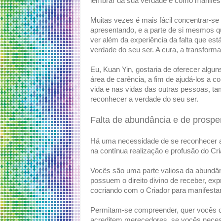
lembrar da sua verdade e como manifestar
Muitas vezes é mais fácil concentrar-se
apresentando, e a parte de si mesmos 
ver além da experiência da falta que es
verdade do seu ser. A cura, a transforma
Eu, Kuan Yin, gostaria de oferecer alg
área de carência, a fim de ajudá-los a c
vida e nas vidas das outras pessoas, t
reconhecer a verdade do seu ser.
Falta de abundância e de prospe
Há uma necessidade de se reconhecer a n
na contínua realização e profusão do Cri
Vocês são uma parte valiosa da abundânc
possuem o direito divino de receber, ex
cocriando com o Criador para manifesta
Permitam-se compreender, quer vocês co
acreditem merecedores, se vocês neces