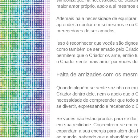
simboliza que há necessidade de trabal
maior amor próprio, apoio a si mesmos 
Ademais há a necessidade de equilibrar 
aprender a confiar em si mesmos e no 
merecedores de ser amados.
Isso é reconhecer que vocês são digno
como também de ser amado pelo Criador
permitem que o Criador os ame, então t
o Criador sente mais amor por vocês do
Falta de amizades com os mesmo
Quando alguém se sente sozinho no mun
Criador dentro dele, nem o apoio que o C
necessidade de compreender que todo se
se divertir, expressando e recebendo o C
Se vocês não estão prontos para se da
em sua realidade. Concentrem-se em co
expandam a sua energia para além dos l
ao mundo, sabendo que a abundância do C