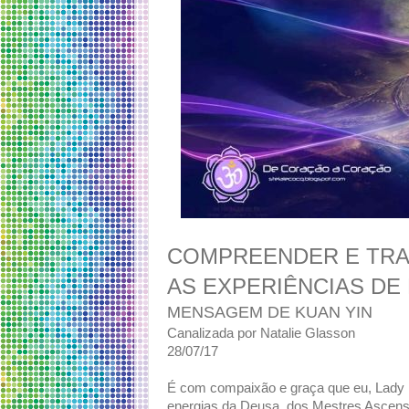
COMPREENDER E TR
AS EXPERIÊNCIAS DE 
MENSAGEM DE KUAN YIN
Canalizada por Natalie Glasson
28/07/17
É com compaixão e graça que eu, Lady 
energias da Deusa, dos Mestres Ascen