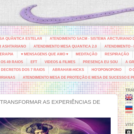
ESA QUÂNTICA ESTELAR
ATENDIMENTO SACM - SISTEMA ARCTURIANO 
R ASHTARIANO
ATENDIMENTO MESA QUANTICA 2.0
ATENDIMENTO -
ERAPIA
♥ MENSAGENS QUE AMO ♥
MEDITAÇÃO
RESPIRAÇÃO
OS 49 RAIOS
EFT
VIDEOS & FILMES
PRESENÇA EU SOU
A G
DECRETOS DOS 7 RAIOS
ABRAHAM-HICKS
HO'OPONOPONO
O 
URIANAS
ATENDIMENTO MESA DE PROTEÇÃO E MESA DE SUCESSO E 
TRA
 TRANSFORMAR AS EXPERIÊNCIAS DE
VIS
8