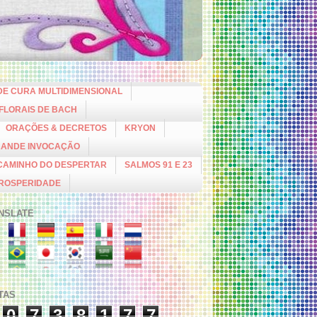
DE CURA MULTIDIMENSIONAL
 FLORAIS DE BACH
ORAÇÕES & DECRETOS
KRYON
RANDE INVOCAÇÃO
CAMINHO DO DESPERTAR
SALMOS 91 E 23
PROSPERIDADE
NSLATE
ITAS
0
7
3
8
1
7
7