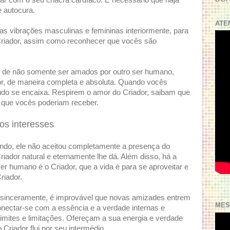
har com o seu chacra cardíaco. É necessário que haja
e autocura.
ATE
as vibrações masculinas e femininas interiormente, para
Criador, assim como reconhecer que vocês são
s de não somente ser amados por outro ser humano,
, de maneira completa e absoluta. Quando vocês
udo se encaixa. Respirem o amor do Criador, saibam que
 que vocês poderiam receber.
s interesses
do, ele não aceitou completamente a presença do
riador natural e eternamente lhe dá. Além disso, há a
r humano é o Criador, que a vida é para se aproveitar e
riador.
r sinceramente, é improvável que novas amizades entrem
MES
nectar-se com a essência e a verdade internas e
imites e limitações. Ofereçam a sua energia e verdade
riador flui por seu intermédio.