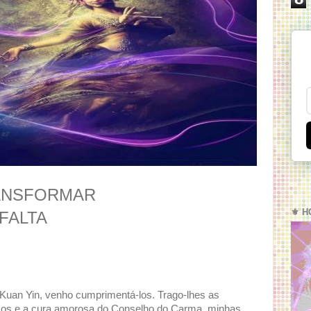
ANSFORMAR
⚜️ H
FALTA
Kuan Yin, venho cumprimentá-los. Trago-lhes as
sos e a cura amorosa do Conselho do Carma, minhas