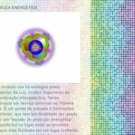
ÁCEA ENERGÉTICA
 símbolo nos foi entregue pelos
idores da Luz, Irmãos Superiores da
ederação Intergaláctica, Seres
nosos em serviço amoroso ao Planeta
a. É um portal de entrada a Dimensões
riores, que tem por finalidade ser usado
 um “escudo de proteção energética”,
diando luz no lugar onde se encontre.
que esta Rosácea em um lugar preferido