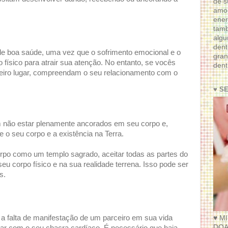
de s
amor
ener
tam
algu
dent
 de boa saúde, uma vez que o sofrimento emocional e o
gran
 físico para atrair sua atenção. No entanto, se vocês
dent
meiro lugar, compreendam o seu relacionamento com o
♥ S
ão estar plenamente ancorados em seu corpo e,
 o seu corpo e a existência na Terra.
po como um templo sagrado, aceitar todas as partes do
u corpo físico e na sua realidade terrena. Isso pode ser
s.
a falta de manifestação de um parceiro em sua vida
♥ M
DOA