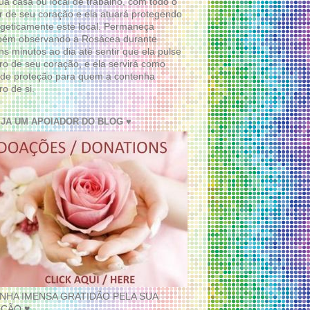
ua casa ou local de trabalho, com todo o
 de seu coração e ela atuará protegendo
geticamente este local. Permaneça
bém observando a Rosácea durante
ns minutos ao dia até sentir que ela pulse
ro de seu coração, e ela servirá como
de proteção para quem a contenha
ro de si.
EJA UM APOIADOR DO BLOG ♥
INHA IMENSA GRATIDÃO PELA SUA
ÇÃO ♥