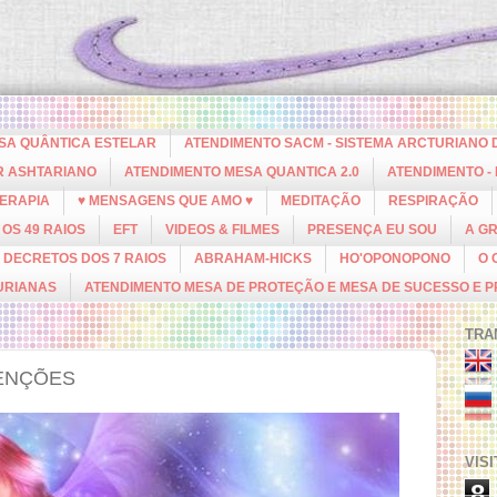
ESA QUÂNTICA ESTELAR
ATENDIMENTO SACM - SISTEMA ARCTURIANO 
R ASHTARIANO
ATENDIMENTO MESA QUANTICA 2.0
ATENDIMENTO -
ERAPIA
♥ MENSAGENS QUE AMO ♥
MEDITAÇÃO
RESPIRAÇÃO
OS 49 RAIOS
EFT
VIDEOS & FILMES
PRESENÇA EU SOU
A G
DECRETOS DOS 7 RAIOS
ABRAHAM-HICKS
HO'OPONOPONO
O 
URIANAS
ATENDIMENTO MESA DE PROTEÇÃO E MESA DE SUCESSO E 
TRA
TENÇÕES
VIS
8