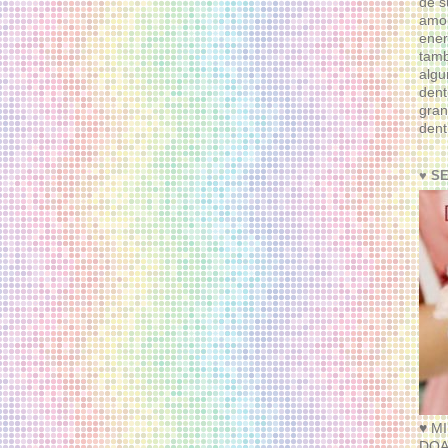
de s
amor
ener
tam
algu
dent
gran
dent
♥ S
♥ M
DOA