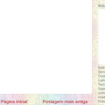
ROS
Este
Serv
Conf
Lumi
Terr
Supe
como
irra
Página inicial
Postagem mais antiga
Colo