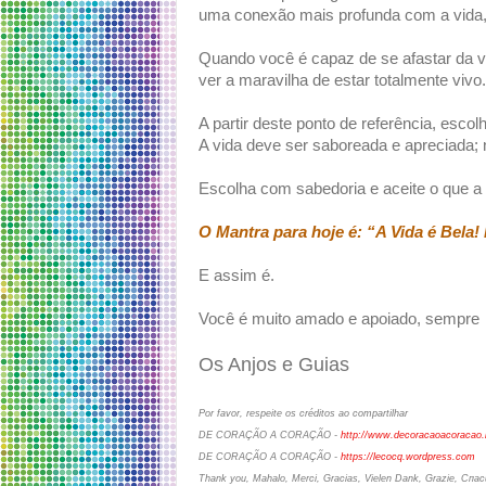
uma conexão mais profunda com a vida
Quando você é capaz de se afastar da vi
ver a maravilha de estar totalmente vivo.
A partir deste ponto de referência, escol
A vida deve ser saboreada e apreciada; 
Escolha com sabedoria e aceite o que a
O Mantra para hoje é: “A Vida é Bela!
E assim é.
Você é muito amado e apoiado, sempre
Os Anjos e Guias
Por favor, respeite os créditos ao compartilhar
DE CORAÇÃO A CORAÇÃO -
http://www.decoracaoacoracao.
DE CORAÇÃO A CORAÇÃO -
https://lecocq.wordpress.com
Thank you, Mahalo, Merci, Gracias, Vielen Dank, Grazie, Сп