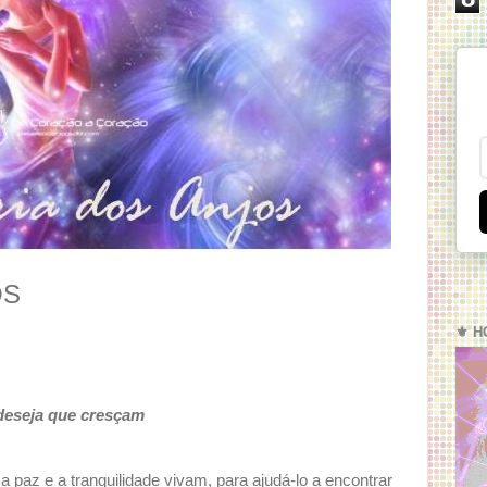
OS
⚜️ H
 deseja que cresçam
 paz e a tranquilidade vivam, para ajudá-lo a encontrar