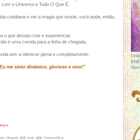
, com o Universo e Tudo O Que É.
da cotidiana e ver a magia que existe, você pode, então,
ha o que deseja criar e experienciar.
não é uma corrida para a linha de chegada.
 vida tem a oferecer plena e completamente.
CHA
ENE
 Eu me sinto dinâmico, glorioso e vivo!”
Ger
blog.br
асибо, Obrigado, 谢谢, Dank, 謝謝, Chokran,Děkuji