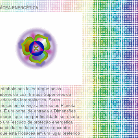
ÁCEA ENERGÉTICA
 símbolo nos foi entregue pelos
idores da Luz, Irmãos Superiores da
ederação Intergaláctica, Seres
nosos em serviço amoroso ao Planeta
a. É um portal de entrada a Dimensões
riores, que tem por finalidade ser usado
 um “escudo de proteção energética”,
diando luz no lugar onde se encontre.
que esta Rosácea em um lugar preferido