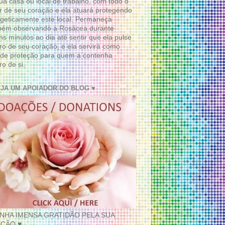
ua casa ou local de trabalho, com todo o
 de seu coração e ela atuará protegendo
geticamente este local. Permaneça
bém observando a Rosácea durante
ns minutos ao dia até sentir que ela pulse
ro de seu coração, e ela servirá como
de proteção para quem a contenha
ro de si.
EJA UM APOIADOR DO BLOG ♥
INHA IMENSA GRATIDÃO PELA SUA
ÇÃO ♥