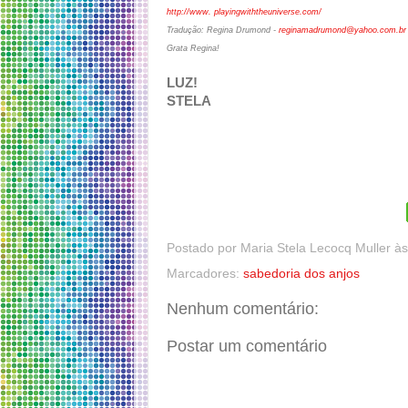
http://www. playingwiththeuniverse.com/
Tradução: Regina Drumond -
reginamadrumond@yahoo.com.br
Grata Regina!
LUZ!
STELA
Postado por
Maria Stela Lecocq Muller
à
Marcadores:
sabedoria dos anjos
Nenhum comentário:
Postar um comentário