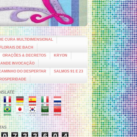
DE CURA MULTIDIMENSIONAL
 FLORAIS DE BACH
ORAÇÕES & DECRETOS
KRYON
RANDE INVOCAÇÃO
CAMINHO DO DESPERTAR
SALMOS 91 E 23
PROSPERIDADE
NSLATE
ITAS
0
7
3
3
6
0
4