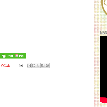
MAN
s
22:54