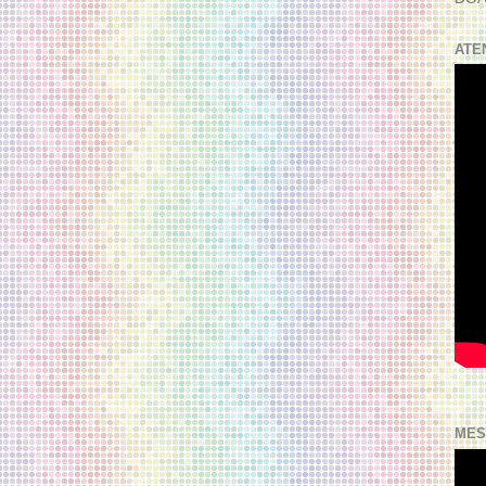
ATE
MES