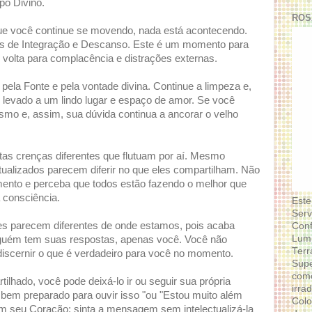
po Divino.
ROS
ue você continue se movendo, nada está acontecendo.
os de Integração e Descanso. Este é um momento para
de volta para complacência e distrações externas.
ela Fonte e pela vontade divina. Continue a limpeza e,
é levado a um lindo lugar e espaço de amor. Se você
smo e, assim, sua dúvida continua a ancorar o velho
tas crenças diferentes que flutuam por aí. Mesmo
ualizados parecem diferir no que eles compartilham. Não
mento e perceba que todos estão fazendo o melhor que
 consciência.
Este
Serv
les parecem diferentes de onde estamos, pois acaba
Conf
Lumi
guém tem suas respostas, apenas você. Você não
Terr
discernir o que é verdadeiro para você no momento.
Supe
como
lhado, você pode deixá-lo ir ou seguir sua própria
irra
 bem preparado para ouvir isso "ou "Estou muito além
Colo
 seu Coração; sinta a mensagem sem intelectualizá-la