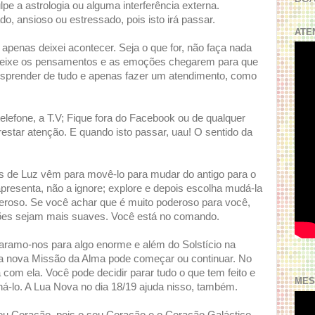
pe a astrologia ou alguma interferência externa.
do, ansioso ou estressado, pois isto irá passar.
ATE
 apenas deixei acontecer. Seja o que for, não faça nada
. Deixe os pensamentos e as emoções chegarem para que
esprender de tudo e apenas fazer um atendimento, como
elefone, a T.V; Fique fora do Facebook ou de qualquer
estar atenção. E quando isto passar, uau! O sentido da
s de Luz vêm para movê-lo para mudar do antigo para o
esenta, não a ignore; explore e depois escolha mudá-la
eroso. Se você achar que é muito poderoso para você,
ões sejam mais suaves. Você está no comando.
aramo-nos para algo enorme e além do Solstício na
 nova Missão da Alma pode começar ou continuar. No
 com ela. Você pode decidir parar tudo o que tem feito e
MES
ná-lo. A Lua Nova no dia 18/19 ajuda nisso, também.