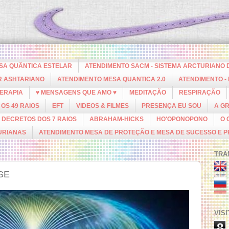
ESA QUÂNTICA ESTELAR
ATENDIMENTO SACM - SISTEMA ARCTURIANO 
R ASHTARIANO
ATENDIMENTO MESA QUANTICA 2.0
ATENDIMENTO -
ERAPIA
♥ MENSAGENS QUE AMO ♥
MEDITAÇÃO
RESPIRAÇÃO
OS 49 RAIOS
EFT
VIDEOS & FILMES
PRESENÇA EU SOU
A G
DECRETOS DOS 7 RAIOS
ABRAHAM-HICKS
HO'OPONOPONO
O 
URIANAS
ATENDIMENTO MESA DE PROTEÇÃO E MESA DE SUCESSO E 
TRA
SE
VIS
8