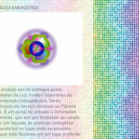
ÁCEA ENERGÉTICA
 símbolo nos foi entregue pelos
idores da Luz, Irmãos Superiores da
ederação Intergaláctica, Seres
nosos em serviço amoroso ao Planeta
a. É um portal de entrada a Dimensões
riores, que tem por finalidade ser usado
 um “escudo de proteção energética”,
diando luz no lugar onde se encontre.
que esta Rosácea em um lugar preferido