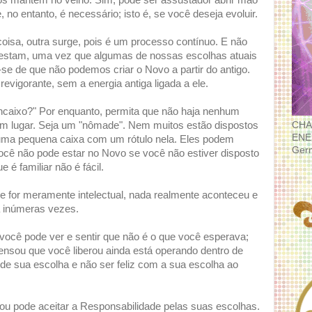
os mantém no velho. Sim, pode ser assustador abrir mão
, no entanto, é necessário; isto é, se você deseja evoluir.
isa, outra surge, pois é um processo contínuo. E não
festam, uma vez que algumas de nossas escolhas atuais
e de que não podemos criar o Novo a partir do antigo.
revigorante, sem a energia antiga ligada a ele.
ncaixo?" Por enquanto, permita que não haja nenhum
CHA
um lugar. Seja um "nômade". Nem muitos estão dispostos
ENE
m uma pequena caixa com um rótulo nela. Eles podem
Ger
ocê não pode estar no Novo se você não estiver disposto
e é familiar não é fácil.
e for meramente intelectual, nada realmente aconteceu e
a inúmeras vezes.
, você pode ver e sentir que não é o que você esperava;
ensou que você liberou ainda está operando dentro de
de sua escolha e não ser feliz com a sua escolha ao
r ou pode aceitar a Responsabilidade pelas suas escolhas.