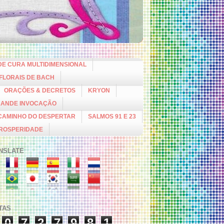
DE CURA MULTIDIMENSIONAL
 FLORAIS DE BACH
ORAÇÕES & DECRETOS
KRYON
RANDE INVOCAÇÃO
CAMINHO DO DESPERTAR
SALMOS 91 E 23
PROSPERIDADE
NSLATE
ITAS
0
7
2
7
9
8
1