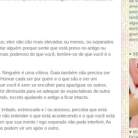
de s
amor
ener
tam
algu
dent
gran
dent
us; eles não são mais elevados ou menos, ou separados
tar alguém porque sente que está preso no antigo ou
♥ S
mais poderoso do que você, lembre-se de que você é o
a. Ninguém é uma vítima. Gaia também não precisa ser
 Honrar cada ser por quem e o que são e ser um
que você é sem se encolher para apaziguar os outros.
for diminuída para se adequar às expectativas de outra
o, exceto ajudando o antigo a ficar intacto.
irritado, estressado e / ou ansioso, perceba que está
e não entender o que está acontecendo e o que você está
im que sua mente / ego separado não pode interferir. As
os podem vir um após o outro.
♥ M
DOA