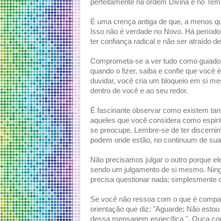
perfeitamente na ordem Divina e no Tem
É uma crença antiga de que, a menos q
Isso não é verdade no Novo. Há períod
ter confiança radical e não ser atraído 
Comprometa-se a ver tudo como guiado p
quando o fizer, saiba e confie que você 
duvidar, você cria um bloqueio em si me
dentro de você e ao seu redor.
É fascinante observar como existem tan
aqueles que você considera como espirit
se preocupe. Lembre-se de ter discerni
podem onde estão, no continuum de sua
Não precisamos julgar o outro porque e
sendo um julgamento de si mesmo. Nin
precisa questionar nada; simplesmente 
Se você não ressoa com o que é comparti
orientação que diz: "Aguarde; Não estou
dessa mensagem específica ". Ouça com