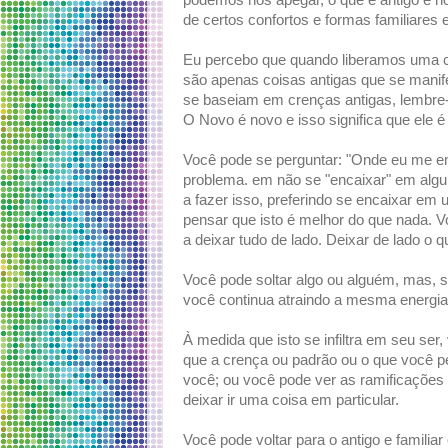
podemos nos apegar, o que é antigo e n
de certos confortos e formas familiares e
Eu percebo que quando liberamos uma co
são apenas coisas antigas que se mani
se baseiam em crenças antigas, lembre-s
O Novo é novo e isso significa que ele é 
Você pode se perguntar: "Onde eu me e
problema. em não se "encaixar" em alg
a fazer isso, preferindo se encaixar e
pensar que isto é melhor do que nada. V
a deixar tudo de lado. Deixar de lado o qu
Você pode soltar algo ou alguém, mas, s
você continua atraindo a mesma energi
À medida que isto se infiltra em seu ser
que a crença ou padrão ou o que você p
você; ou você pode ver as ramificações 
deixar ir uma coisa em particular.
Você pode voltar para o antigo e familia