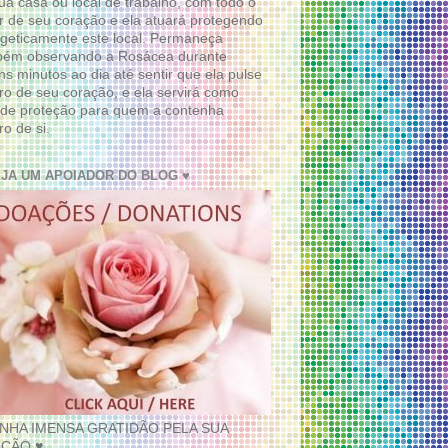
ua casa ou local de trabalho, com todo o
 de seu coração e ela atuará protegendo
geticamente este local. Permaneça
bém observando a Rosácea durante
ns minutos ao dia até sentir que ela pulse
ro de seu coração, e ela servirá como
de proteção para quem a contenha
ro de si.
EJA UM APOIADOR DO BLOG ♥
INHA IMENSA GRATIDÃO PELA SUA
ÇÃO ♥