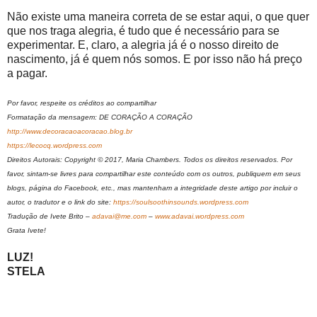
Não existe uma maneira correta de se estar aqui, o que quer
que nos traga alegria, é tudo que é necessário para se
experimentar. E, claro, a alegria já é o nosso direito de
nascimento, já é quem nós somos. E por isso não há preço
a pagar.
Por favor, respeite os créditos ao compartilhar
Formatação da mensagem: DE CORAÇÃO A CORAÇÃO
http://www.decoracaoacoracao.blog.br
https://lecocq.wordpress.com
Direitos Autorais: Copyright © 2017, Maria Chambers. Todos os direitos reservados. Por
favor, sintam-se livres para compartilhar este conteúdo com os outros, publiquem em seus
blogs, página do Facebook, etc., mas mantenham a integridade deste artigo por incluir o
autor, o tradutor e o link do site:
https://soulsoothinsounds.wordpress.com
Tradução de Ivete Brito –
adavai@me.com
–
www.adavai.wordpress.com
Grata Ivete!
LUZ!
STELA