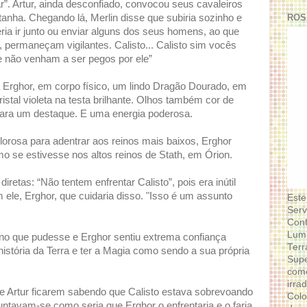
r”. Artur, ainda desconfiado, convocou seus cavaleiros
ROS
ha. Chegando lá, Merlin disse que subiria sozinho e
eria ir junto ou enviar alguns dos seus homens, ao que
i, permaneçam vigilantes. Calisto... Calisto sim vocês
e não venham a ser pegos por ele”
a Erghor, em corpo físico, um lindo Dragão Dourado, em
stal violeta na testa brilhante. Olhos também cor de
 para um destaque. E uma energia poderosa.
lorosa para adentrar aos reinos mais baixos, Erghor
o se estivesse nos altos reinos de Stath, em Órion.
retas: “Não tentem enfrentar Calisto”, pois era inútil
ele, Erghor, que cuidaria disso. "Isso é um assunto
Este
Serv
Conf
Lumi
 no que pudesse e Erghor sentiu extrema confiança
Terr
stória da Terra e ter a Magia como sendo a sua própria
Supe
como
irra
 Artur ficarem sabendo que Calisto estava sobrevoando
Colo
untavam-se como seria que Erghor o enfrentaria e o faria