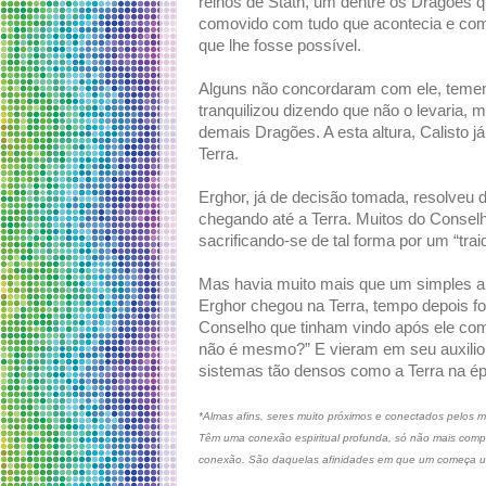
reinos de Stath, um dentre os Dragões 
comovido com tudo que acontecia e com 
que lhe fosse possível.
Alguns não concordaram com ele, temend
tranquilizou dizendo que não o levaria, m
demais Dragões. A esta altura, Calisto já
Terra.
Erghor, já de decisão tomada, resolveu d
chegando até a Terra. Muitos do Consel
sacrificando-se de tal forma por um “traid
Mas havia muito mais que um simples am
Erghor chegou na Terra, tempo depois f
Conselho que tinham vindo após ele co
não é mesmo?” E vieram em seu auxilio,
sistemas tão densos como a Terra na é
*Almas afins, seres muito próximos e conectados pelos 
Têm uma conexão espiritual profunda, só não mais comp
conexão. São daquelas afinidades em que um começa um 