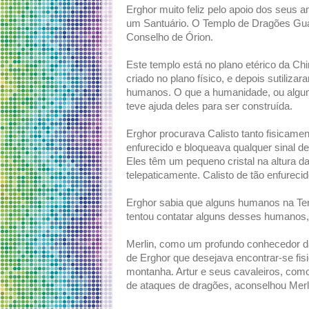
Erghor muito feliz pelo apoio dos seus 
um Santuário. O Templo de Dragões Gua
Conselho de Órion.
Este templo está no plano etérico da Chi
criado no plano físico, e depois sutiliza
humanos. O que a humanidade, ou algu
teve ajuda deles para ser construída.
Erghor procurava Calisto tanto fisicame
enfurecido e bloqueava qualquer sinal 
Eles têm um pequeno cristal na altura da 
telepaticamente. Calisto de tão enfureci
Erghor sabia que alguns humanos na Ter
tentou contatar alguns desses humanos,
Merlin, como um profundo conhecedor da 
de Erghor que desejava encontrar-se fi
montanha. Artur e seus cavaleiros, com
de ataques de dragões, aconselhou Merli