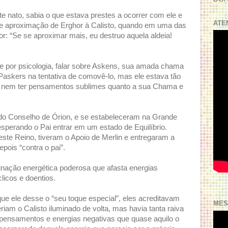
te nato, sabia o que estava prestes a ocorrer com ele e
ATE
de aproximação de Erghor à Calisto, quando em uma das
: “Se se aproximar mais, eu destruo aquela aldeia!
ge por psicologia, falar sobre Askens, sua amada chama
Paskers na tentativa de comovê-lo, mas ele estava tão
ar nem ter pensamentos sublimes quanto a sua Chama e
o Conselho de Órion, e se estabeleceram na Grande
perando o Pai entrar em um estado de Equilíbrio.
te Reino, tiveram o Apoio de Merlin e entregaram a
pois “contra o pai”.
nação energética poderosa que afasta energias
licos e doentios.
ue ele desse o “seu toque especial”, eles acreditavam
MES
teriam o Calisto iluminado de volta, mas havia tanta raiva
s pensamentos e energias negativas que quase aquilo o