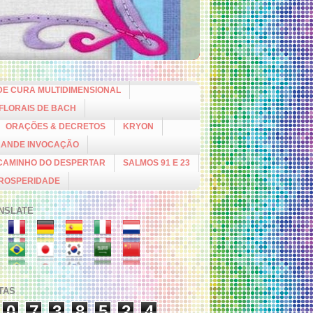
DE CURA MULTIDIMENSIONAL
 FLORAIS DE BACH
ORAÇÕES & DECRETOS
KRYON
RANDE INVOCAÇÃO
CAMINHO DO DESPERTAR
SALMOS 91 E 23
PROSPERIDADE
NSLATE
ITAS
0
7
3
8
5
2
4