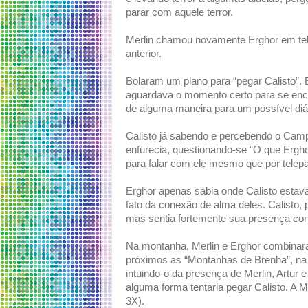
parar com aquele terror.
Merlin chamou novamente Erghor em tel
anterior.
Bolaram um plano para “pegar Calisto”. 
aguardava o momento certo para se enco
de alguma maneira para um possível diá
Calisto já sabendo e percebendo o Camp
enfurecia, questionando-se “O que Erghor
para falar com ele mesmo que por telepat
Erghor apenas sabia onde Calisto estava
fato da conexão de alma deles. Calisto, 
mas sentia fortemente sua presença const
Na montanha, Merlin e Erghor combinar
próximos as “Montanhas de Brenha”, na lua
intuindo-o da presença de Merlin, Artur 
alguma forma tentaria pegar Calisto. A 
3X).