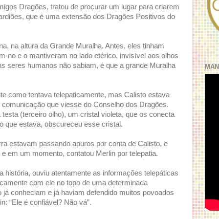
amigos Dragões, tratou de procurar um lugar para criarem
rdiões, que é uma extensão dos Dragões Positivos do
na, na altura da Grande Muralha. Antes, eles tinham
ram-no e o mantiveram no lado etérico, invisível aos olhos
ns seres humanos não sabiam, é que a grande Muralha
MAN
nte como tentava telepaticamente, mas Calisto estava
de comunicação que viesse do Conselho dos Dragões.
testa (terceiro olho), um cristal violeta, que os conecta
do que estava, obscureceu esse cristal.
ra estavam passando apuros por conta de Calisto, e
 e em um momento, contatou Merlin por telepatia.
história, ouviu atentamente as informações telepáticas
sicamente com ele no topo de uma determinada
o já conheciam e já haviam defendido muitos povoados
n: “Ele é confiável? Não vá”.