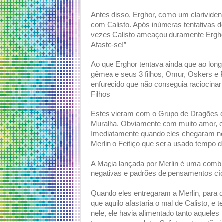
Antes disso, Erghor, como um clarividen
com Calisto. Após inúmeras tentativas 
vezes Calisto ameaçou duramente Erghor
Afaste-se!”
Ao que Erghor tentava ainda que ao lon
gêmea e seus 3 filhos, Omur, Oskers e 
enfurecido que não conseguia raciocin
Filhos.
Estes vieram com o Grupo de Dragões d
Muralha. Obviamente com muito amor, es
Imediatamente quando eles chegaram nes
Merlin o Feitiço que seria usado tempo de
A Magia lançada por Merlin é uma combi
negativas e padrões de pensamentos cíc
Quando eles entregaram a Merlin, para q
que aquilo afastaria o mal de Calisto, e 
nele, ele havia alimentado tanto aquele