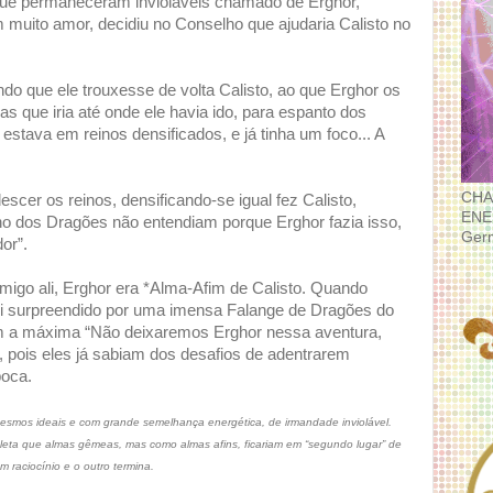
que permaneceram invioláveis chamado de Erghor,
muito amor, decidiu no Conselho que ajudaria Calisto no
o que ele trouxesse de volta Calisto, ao que Erghor os
as que iria até onde ele havia ido, para espanto dos
 estava em reinos densificados, e já tinha um foco... A
CHA
escer os reinos, densificando-se igual fez Calisto,
ENE
ho dos Dragões não entendiam porque Erghor fazia isso,
Ger
or”.
igo ali, Erghor era *Alma-Afim de Calisto. Quando
oi surpreendido por uma imensa Falange de Dragões do
m a máxima “Não deixaremos Erghor nessa aventura,
 pois eles já sabiam dos desafios de adentrarem
poca.
mesmos ideais e com grande semelhança energética, de irmandade inviolável.
leta que almas gêmeas, mas como almas afins, ficariam em “segundo lugar” de
raciocínio e o outro termina.