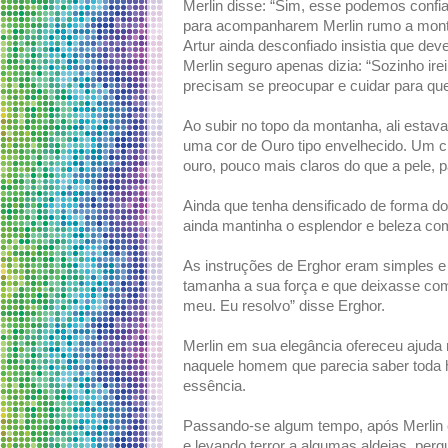
Merlin disse: “Sim, esse podemos confia
para acompanharem Merlin rumo a montan
Artur ainda desconfiado insistia que dev
Merlin seguro apenas dizia: “Sozinho ire
precisam se preocupar e cuidar para qu
Ao subir no topo da montanha, ali estav
uma cor de Ouro tipo envelhecido. Um cri
ouro, pouco mais claros do que a pele,
Ainda que tenha densificado de forma do
ainda mantinha o esplendor e beleza com
As instruções de Erghor eram simples e di
tamanha a sua força e que deixasse com 
meu. Eu resolvo” disse Erghor.
Merlin em sua elegância ofereceu ajuda
naquele homem que parecia saber toda hi
essência.
Passando-se algum tempo, após Merlin e
e levando terror a algumas aldeias, perg