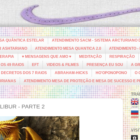
ESA QUÂNTICA ESTELAR
ATENDIMENTO SACM - SISTEMA ARCTURIANO 
R ASHTARIANO
ATENDIMENTO MESA QUANTICA 2.0
ATENDIMENTO -
ERAPIA
♥ MENSAGENS QUE AMO ♥
MEDITAÇÃO
RESPIRAÇÃO
OS 49 RAIOS
EFT
VIDEOS & FILMES
PRESENÇA EU SOU
A G
DECRETOS DOS 7 RAIOS
ABRAHAM-HICKS
HO'OPONOPONO
O 
URIANAS
ATENDIMENTO MESA DE PROTEÇÃO E MESA DE SUCESSO E 
TRA
LIBUR - PARTE 2
VIS
8