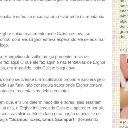
de s
amor
ener
tam
epatia e estes se encontraram novamente na montanha
algu
dent
gran
Erghor sabia exatamente onde Calisto estava, só
dent
ntrar com ele. Erghor estava esperando ele se acalmar
logo.
♥ S
o Energético do velho amigo presente, mais se
 faz aqui! O que ele faz aqui” e nas tentativas de Erghor
ia, era impedido, pois Calisto bloqueava.
, como se tivesse um localizador próprio e isso era pelo
pela sua fúria, não conseguia saber onde Erghor estava,
ante e as tentativas dele o contatar.
am que, em um determinado dia e horas, eles estariam
 alta, e Erghor influenciaria Calisto a aparecer por ali,
e seus cavaleiros. Merlin faria uma poção especial e de
Magia
“Scampur Exes, Emus Scampur!”
(Repetindo
♥ M
DOA