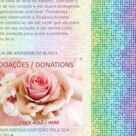
ua casa ou local de trabalho, com todo o
 de seu coração e ela atuará protegendo
geticamente este local. Permaneça
bém observando a Rosácea durante
ns minutos ao dia até sentir que ela pulse
ro de seu coração, e ela servirá como
de proteção para quem a contenha
ro de si.
EJA UM APOIADOR DO BLOG ♥
INHA IMENSA GRATIDÃO PELA SUA
ÇÃO ♥