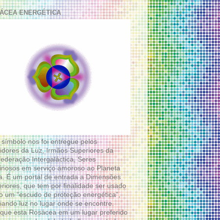
ÁCEA ENERGÉTICA
 símbolo nos foi entregue pelos
idores da Luz, Irmãos Superiores da
ederação Intergaláctica, Seres
nosos em serviço amoroso ao Planeta
a. É um portal de entrada a Dimensões
riores, que tem por finalidade ser usado
 um “escudo de proteção energética”,
diando luz no lugar onde se encontre.
que esta Rosácea em um lugar preferido