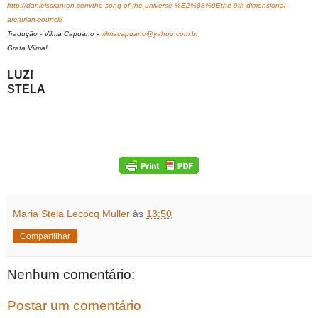
http://danielscranton.com/the-song-of-the-universe-%E2%88%9Ethe-9th-dimensional-
arcturian-council/
Tradução - Vilma Capuano -
vilmacapuano@yahoo.com.br
Grata Vilma!
LUZ!
STELA
Maria Stela Lecocq Muller
às
13:50
Compartilhar
Nenhum comentário:
Postar um comentário