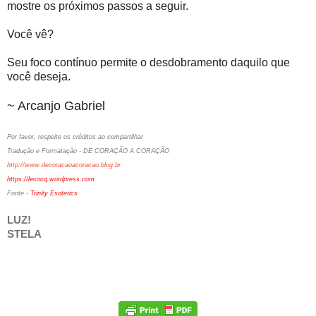
mostre os próximos passos a seguir.
Você vê?
Seu foco contínuo permite o desdobramento daquilo que
você deseja.
~ Arcanjo Gabriel
Por favor, respeite os créditos ao compartilhar
Tradução e Formatação - DE CORAÇÃO A CORAÇÃO
http://www.decoracaoacoracao.blog.br
https://lecocq.wordpress.com
Fonte -
Trinity Esoterics
LUZ!
STELA