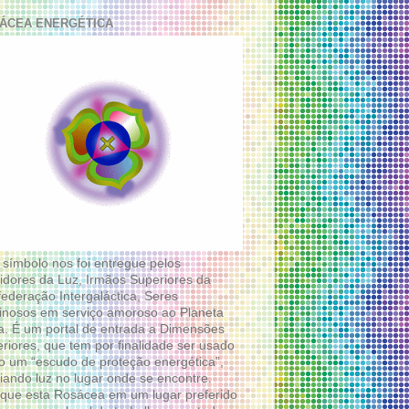
ÁCEA ENERGÉTICA
 símbolo nos foi entregue pelos
idores da Luz, Irmãos Superiores da
ederação Intergaláctica, Seres
nosos em serviço amoroso ao Planeta
a. É um portal de entrada a Dimensões
riores, que tem por finalidade ser usado
 um “escudo de proteção energética”,
diando luz no lugar onde se encontre.
que esta Rosácea em um lugar preferido