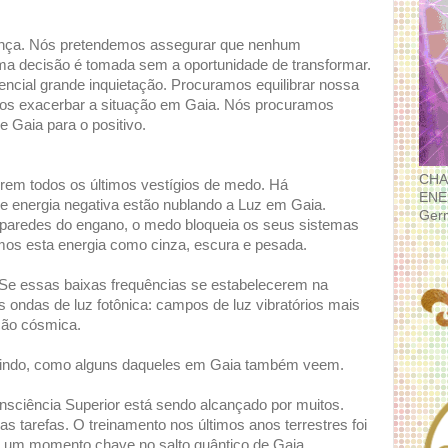
nça. Nós pretendemos assegurar que nenhum
ma decisão é tomada sem a oportunidade de transformar.
ncial grande inquietação. Procuramos equilibrar nossa
os exacerbar a situação em Gaia. Nós procuramos
e Gaia para o positivo.
CHA
rem todos os últimos vestígios de medo. Há
ENE
 energia negativa estão nublando a Luz em Gaia.
Ger
paredes do engano, o medo bloqueia os seus sistemas
os esta energia como cinza, escura e pesada.
Se essas baixas frequências se estabelecerem na
s ondas de luz fotônica: campos de luz vibratórios mais
ção cósmica.
vindo, como alguns daqueles em Gaia também veem.
onsciência Superior está sendo alcançado por muitos.
s tarefas. O treinamento nos últimos anos terrestres foi
é um momento chave no salto quântico de Gaia.