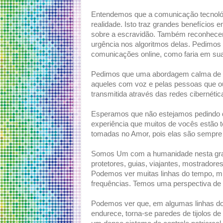
Entendemos que a comunicação tecnológ
realidade. Isto traz grandes benefícios
sobre a escravidão. Também reconhecem
urgência nos algoritmos delas. Pedimos
comunicações online, como faria em sua 
Pedimos que uma abordagem calma de to
aqueles com voz e pelas pessoas que 
transmitida através das redes cibernétic
Esperamos que não estejamos pedindo
experiência que muitos de vocês estão
tomadas no Amor, pois elas são sempr
Somos Um com a humanidade nesta gran
protetores, guias, viajantes, mostradore
Podemos ver muitas linhas do tempo, mu
frequências. Temos uma perspectiva de d
Podemos ver que, em algumas linhas do 
endurece, torna-se paredes de tijolos d