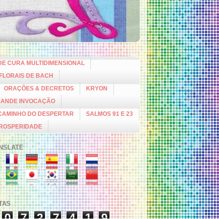
DE CURA MULTIDIMENSIONAL
 FLORAIS DE BACH
ORAÇÕES & DECRETOS
KRYON
RANDE INVOCAÇÃO
CAMINHO DO DESPERTAR
SALMOS 91 E 23
PROSPERIDADE
NSLATE
ITAS
0
7
2
7
4
1
9