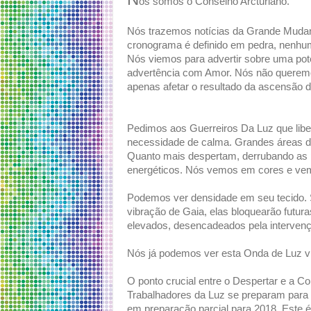
ós somos o Conselho Arcturiano.
Nós trazemos notícias da Grande Muda
cronograma é definido em pedra, nenhu
Nós viemos para advertir sobre uma pote
advertência com Amor. Nós não querem
apenas afetar o resultado da ascensão d
Pedimos aos Guerreiros Da Luz que libe
necessidade de calma. Grandes áreas de
Quanto mais despertam, derrubando as 
energéticos. Nós vemos em cores e vem
Podemos ver densidade em seu tecido. 
vibração de Gaia, elas bloquearão futura
elevados, desencadeados pela interven
Nós já podemos ver esta Onda de Luz 
O ponto crucial entre o Despertar e a C
Trabalhadores da Luz se preparam para a
em preparação parcial para 2018. Este 