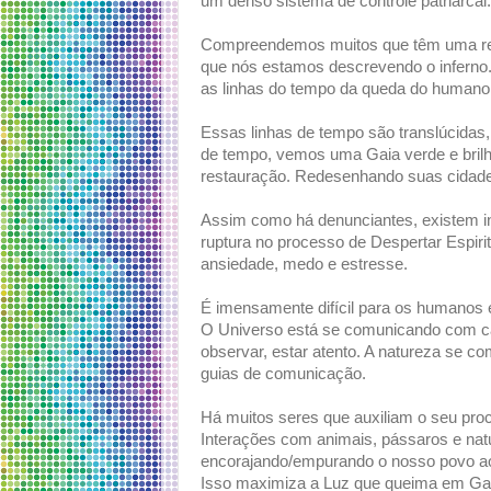
um denso sistema de controle patriarcal
Compreendemos muitos que têm uma retó
que nós estamos descrevendo o inferno.
as linhas do tempo da queda do humano
Essas linhas de tempo são translúcidas,
de tempo, vemos uma Gaia verde e bril
restauração. Redesenhando suas cidades
Assim como há denunciantes, existem in
ruptura no processo de Despertar Espiri
ansiedade, medo e estresse.
É imensamente difícil para os humanos e
O Universo está se comunicando com ca
observar, estar atento. A natureza se c
guias de comunicação.
Há muitos seres que auxiliam o seu pr
Interações com animais, pássaros e na
encorajando/empurando o nosso povo ao 
Isso maximiza a Luz que queima em Ga