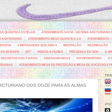
ESA QUÂNTICA ESTELAR
ATENDIMENTO SACM - SISTEMA ARCTURIANO 
R ASHTARIANO
ATENDIMENTO MESA QUANTICA 2.0
ATENDIMENTO -
ERAPIA
♥ MENSAGENS QUE AMO ♥
MEDITAÇÃO
RESPIRAÇÃO
OS 49 RAIOS
EFT
VIDEOS & FILMES
PRESENÇA EU SOU
A G
DECRETOS DOS 7 RAIOS
ABRAHAM-HICKS
HO'OPONOPONO
O 
URIANAS
ATENDIMENTO MESA DE PROTEÇÃO E MESA DE SUCESSO E 
TRA
CTURIANO DOS DOZE PARA AS ALMAS
VIS
8