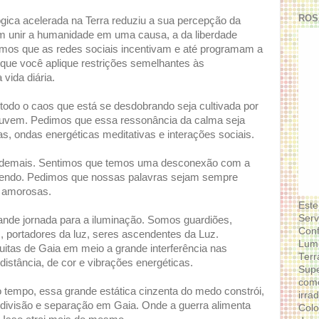
ROS
ica acelerada na Terra reduziu a sua percepção da
 em unir a humanidade em uma causa, a da liberdade
os que as redes sociais incentivam e até programam a
 que você aplique restrições semelhantes às
vida diária.
do o caos que está se desdobrando seja cultivada por
ouvem. Pedimos que essa ressonância da calma seja
as, ondas energéticas meditativas e interações sociais.
 demais. Sentimos que temos uma desconexão com a
 tendo. Pedimos que nossas palavras sejam sempre
e amorosas.
Este
Serv
de jornada para a iluminação. Somos guardiões,
Conf
s, portadores da luz, seres ascendentes da Luz.
Lumi
itas de Gaia em meio a grande interferência nas
Terr
istância, de cor e vibrações energéticas.
Supe
como
tempo, essa grande estática cinzenta do medo constrói,
irra
e divisão e separação em Gaia. Onde a guerra alimenta
Colo