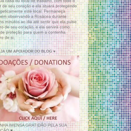
ua casa ou local de trabalho, com todo o
 de seu coração e ela atuará protegendo
geticamente este local. Permaneça
bém observando a Rosácea durante
ns minutos ao dia até sentir que ela pulse
ro de seu coração, e ela servirá como
de proteção para quem a contenha
ro de si.
EJA UM APOIADOR DO BLOG ♥
INHA IMENSA GRATIDÃO PELA SUA
ÇÃO ♥