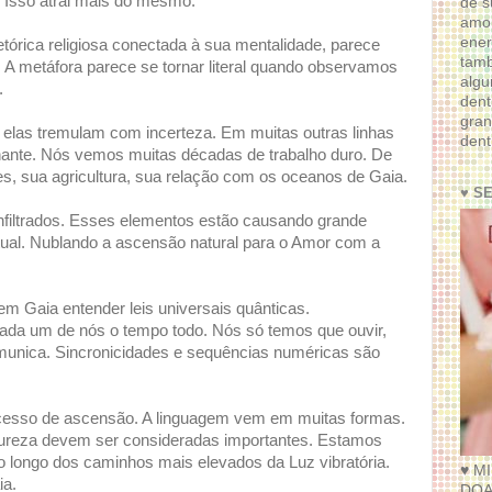
. Isso atrai mais do mesmo.
de s
amor
ener
rica religiosa conectada à sua mentalidade, parece
tam
 A metáfora parece se tornar literal quando observamos
algu
.
dent
gran
 elas tremulam com incerteza. Em muitas outras linhas
dent
hante. Nós vemos muitas décadas de trabalho duro. De
, sua agricultura, sua relação com os oceanos de Gaia.
♥ S
filtrados. Esses elementos estão causando grande
tual. Nublando a ascensão natural para o Amor com a
m Gaia entender leis universais quânticas.
da um de nós o tempo todo. Nós só temos que ouvir,
omunica. Sincronicidades e sequências numéricas são
ocesso de ascensão. A linguagem vem em muitas formas.
tureza devem ser consideradas importantes. Estamos
longo dos caminhos mais elevados da Luz vibratória.
♥ M
ia.
DOA