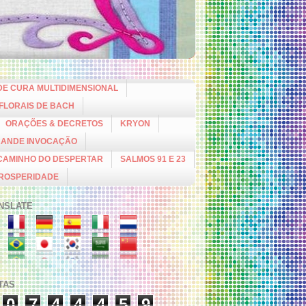
DE CURA MULTIDIMENSIONAL
 FLORAIS DE BACH
ORAÇÕES & DECRETOS
KRYON
RANDE INVOCAÇÃO
CAMINHO DO DESPERTAR
SALMOS 91 E 23
PROSPERIDADE
NSLATE
ITAS
0
7
4
4
4
5
9