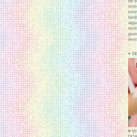
de s
amor
ener
tam
algu
dent
gran
dent
♥ S
♥ M
DOA