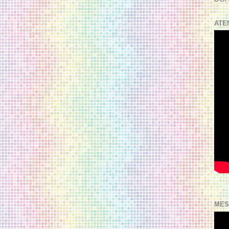
ATE
MES