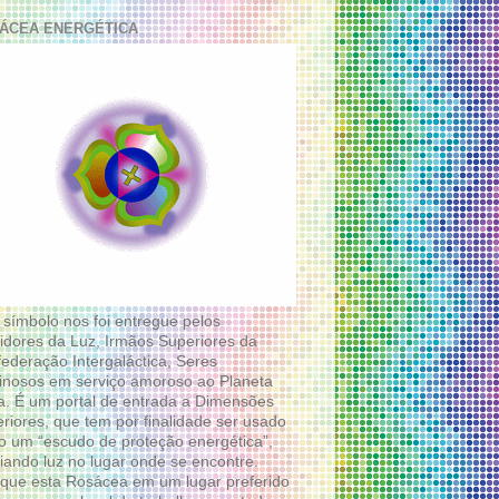
ÁCEA ENERGÉTICA
 símbolo nos foi entregue pelos
idores da Luz, Irmãos Superiores da
ederação Intergaláctica, Seres
nosos em serviço amoroso ao Planeta
a. É um portal de entrada a Dimensões
riores, que tem por finalidade ser usado
 um “escudo de proteção energética”,
diando luz no lugar onde se encontre.
que esta Rosácea em um lugar preferido