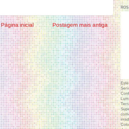
ROS
Página inicial
Postagem mais antiga
Este
Serv
Conf
Lumi
Terr
Supe
como
irra
Colo