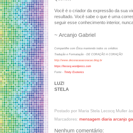
Você é o criador da expressão da sua v
resultado. Você sabe o que é uma corre
seguir esse conhecimento interior, nunc
~ Arcanjo Gabriel
Compartilhe com Ética mantendo todos os créditos
Tradução e Formatação - DE CORAÇÃO A CORAÇÃO
http://www.decoracaoacoracao.blog.br
https://lecocq.wordpress.com
Fonte -
Trinity Esoterics
LUZ!
STELA
Postado por
Maria Stela Lecocq Muller
à
Marcadores:
mensagem diaria arcanjo ga
Nenhum comentário: