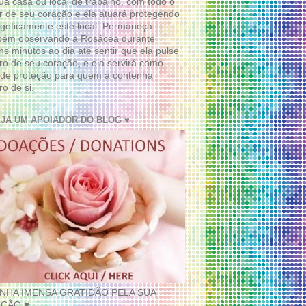
ua casa ou local de trabalho, com todo o
 de seu coração e ela atuará protegendo
geticamente este local. Permaneça
bém observando a Rosácea durante
ns minutos ao dia até sentir que ela pulse
ro de seu coração, e ela servirá como
de proteção para quem a contenha
ro de si.
EJA UM APOIADOR DO BLOG ♥
INHA IMENSA GRATIDÃO PELA SUA
ÇÃO ♥