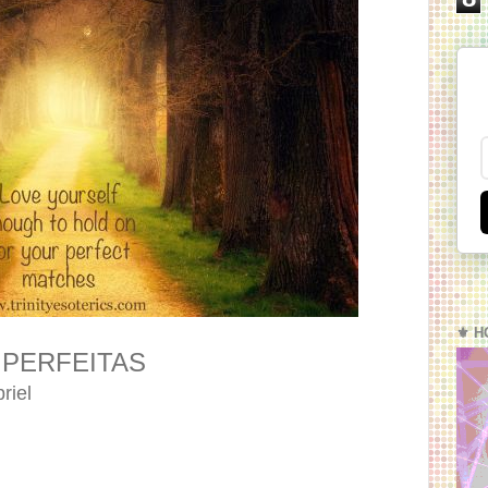
⚜️ H
PERFEITAS
riel