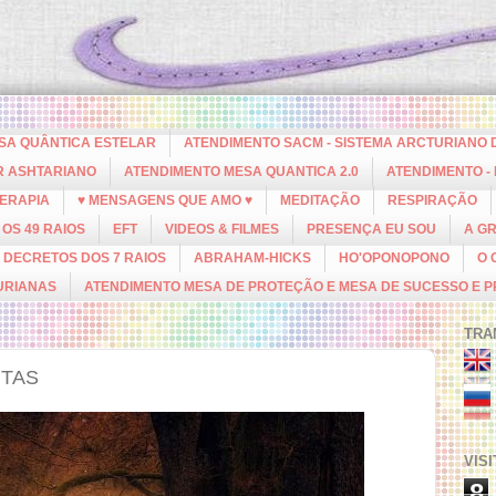
ESA QUÂNTICA ESTELAR
ATENDIMENTO SACM - SISTEMA ARCTURIANO 
R ASHTARIANO
ATENDIMENTO MESA QUANTICA 2.0
ATENDIMENTO -
ERAPIA
♥ MENSAGENS QUE AMO ♥
MEDITAÇÃO
RESPIRAÇÃO
OS 49 RAIOS
EFT
VIDEOS & FILMES
PRESENÇA EU SOU
A G
DECRETOS DOS 7 RAIOS
ABRAHAM-HICKS
HO'OPONOPONO
O 
URIANAS
ATENDIMENTO MESA DE PROTEÇÃO E MESA DE SUCESSO E 
TRA
ITAS
VIS
8