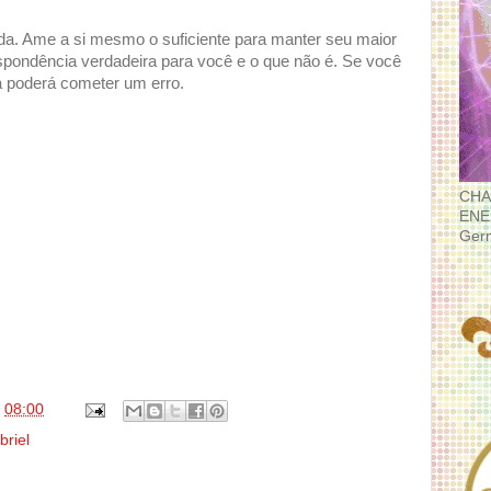
ida. Ame a si mesmo o suficiente para manter seu maior
spondência verdadeira para você e o que não é. Se você
a poderá cometer um erro.
CHA
ENE
Ger
s
08:00
briel