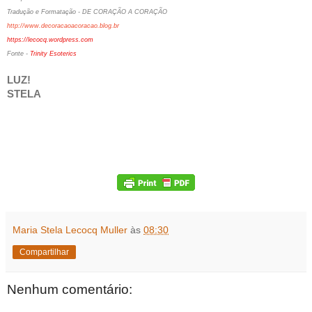
Tradução e Formatação - DE CORAÇÃO A CORAÇÃO
http://www.decoracaoacoracao.blog.br
https://lecocq.wordpress.com
Fonte -
Trinity Esoterics
LUZ!
STELA
Maria Stela Lecocq Muller
às
08:30
Compartilhar
Nenhum comentário: