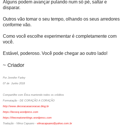
Alguns podem avançar pulando num só pé, saltar e
disparar.
Outros vão tomar o seu tempo, olhando os seus arredores
conforme vão.
Como você escolhe experimentar é completamente com
você.
Estável, poderoso. Você pode chegar ao outro lado!
~ Criador
Por Jennifer Farley
07 de Junho 2018
Compartilhe com Ética mantendo todos os créditos
Formatação - DE CORAÇÃO A CORAÇÃO
http://www.decoracaoacoracao.blog.br
https://lecocq.wordpress.com
https://thecreatorwritings.wordpress.com
Tradução - Vilma Capuano -
vilmacapuano@yahoo.com.br