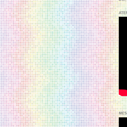
ATE
MES