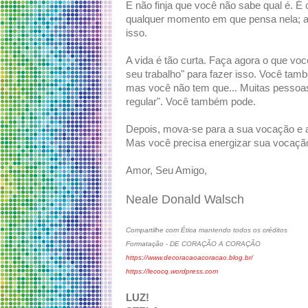
E não finja que você não sabe qual é. É
qualquer momento em que pensa nela; 
isso.
A vida é tão curta. Faça agora o que vo
seu trabalho" para fazer isso. Você ta
mas você não tem que... Muitas pesso
regular". Você também pode.
Depois, mova-se para a sua vocação e a 
Mas você precisa energizar sua vocação a
Amor, Seu Amigo,
Neale Donald Walsch
Compartilhe com Ética mantendo todos os créditos
Formatação - DE CORAÇÃO A CORAÇÃO
https://www.decoracaoacoracao.blog.br/
https://lecocq.wordpress.com
LUZ!