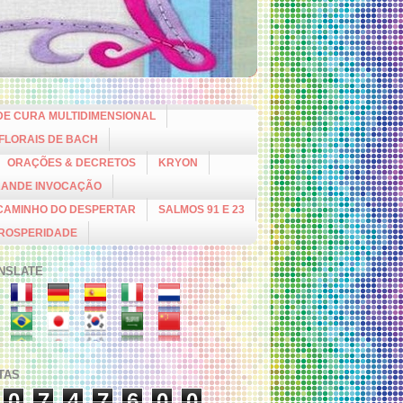
DE CURA MULTIDIMENSIONAL
 FLORAIS DE BACH
ORAÇÕES & DECRETOS
KRYON
RANDE INVOCAÇÃO
CAMINHO DO DESPERTAR
SALMOS 91 E 23
PROSPERIDADE
NSLATE
ITAS
0
7
4
7
6
0
0