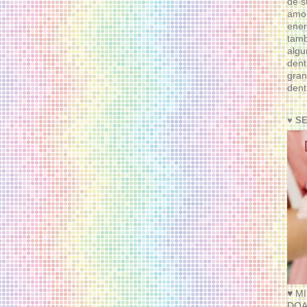
de s
amor
ener
tam
algu
dent
gran
dent
♥ S
♥ M
DOA