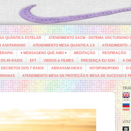
ESA QUÂNTICA ESTELAR
ATENDIMENTO SACM - SISTEMA ARCTURIANO 
R ASHTARIANO
ATENDIMENTO MESA QUANTICA 2.0
ATENDIMENTO -
ERAPIA
♥ MENSAGENS QUE AMO ♥
MEDITAÇÃO
RESPIRAÇÃO
OS 49 RAIOS
EFT
VIDEOS & FILMES
PRESENÇA EU SOU
A G
DECRETOS DOS 7 RAIOS
ABRAHAM-HICKS
HO'OPONOPONO
O 
URIANAS
ATENDIMENTO MESA DE PROTEÇÃO E MESA DE SUCESSO E 
TRA
VIS
8