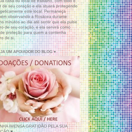
ua casa ou local de trabalho, com todo o
 de seu coração e ela atuará protegendo
geticamente este local. Permaneça
bém observando a Rosácea durante
ns minutos ao dia até sentir que ela pulse
ro de seu coração, e ela servirá como
de proteção para quem a contenha
ro de si.
EJA UM APOIADOR DO BLOG ♥
INHA IMENSA GRATIDÃO PELA SUA
ÇÃO ♥