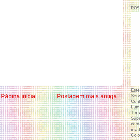
ROS
Este
Página inicial
Postagem mais antiga
Serv
Conf
Lumi
Terr
Supe
como
irra
Colo