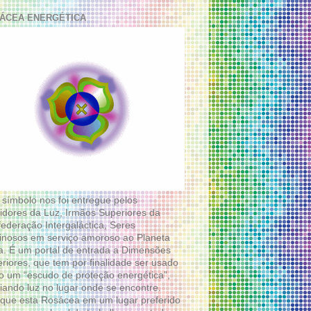
ÁCEA ENERGÉTICA
 símbolo nos foi entregue pelos
idores da Luz, Irmãos Superiores da
ederação Intergaláctica, Seres
nosos em serviço amoroso ao Planeta
a. É um portal de entrada a Dimensões
riores, que tem por finalidade ser usado
 um “escudo de proteção energética”,
diando luz no lugar onde se encontre.
que esta Rosácea em um lugar preferido