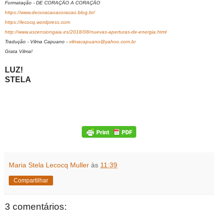
Formatação - DE CORAÇÃO A CORAÇÃO
https://www.decoracaoacoracao.blog.br/
https://lecocq.wordpress.com
http://www.ascensiongaia.es/2018/08/nuevas-aperturas-de-energia.html
Tradução - Vilma Capuano -
vilmacapuano@yahoo.com.br
Grata Vilma!
LUZ!
STELA
Maria Stela Lecocq Muller
às
11:39
Compartilhar
3 comentários: