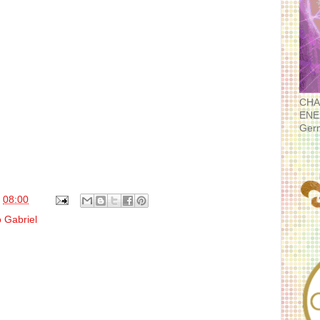
CHA
ENE
Ger
s
08:00
 Gabriel