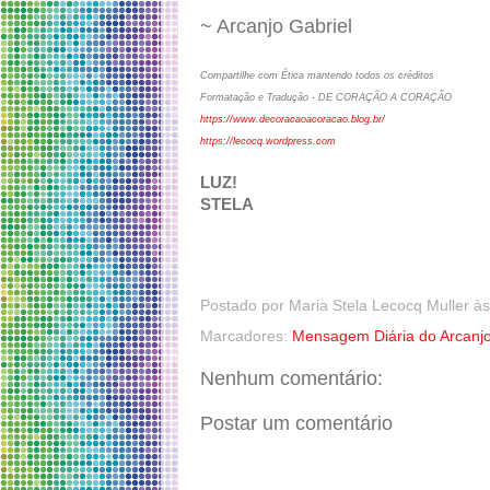
~ Arcanjo Gabriel
Compartilhe com Ética mantendo todos os créditos
Formatação e Tradução - DE CORAÇÃO A CORAÇÃO
https://www.decoracaoacoracao.blog.br/
https://lecocq.wordpress.com
LUZ!
STELA
Postado por
Maria Stela Lecocq Muller
à
Marcadores:
Mensagem Diária do Arcanjo
Nenhum comentário:
Postar um comentário