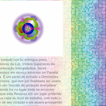
 símbolo nos foi entregue pelos
idores da Luz, Irmãos Superiores da
ederação Intergaláctica, Seres
nosos em serviço amoroso ao Planeta
a. É um portal de entrada a Dimensões
riores, que tem por finalidade ser usado
 um “escudo de proteção energética”,
diando luz no lugar onde se encontre.
que esta Rosácea em um lugar preferido
ua casa ou local de trabalho, com todo o
 de seu coração e ela atuará protegendo