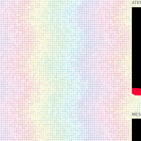
ATE
MES