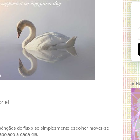
⚜️ H
riel
 bênçãos do fluxo se simplesmente escolher mover-se
poiado a cada dia.