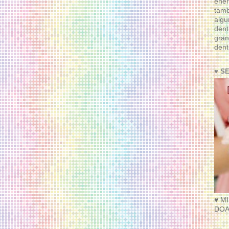
ener
tam
algu
dent
gran
dent
♥ S
♥ M
DOA