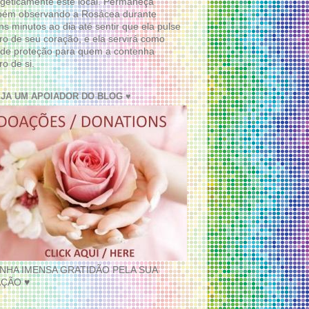
geticamente este local. Permaneça
bém observando a Rosácea durante
ns minutos ao dia até sentir que ela pulse
ro de seu coração, e ela servirá como
de proteção para quem a contenha
ro de si.
EJA UM APOIADOR DO BLOG ♥
INHA IMENSA GRATIDÃO PELA SUA
ÇÃO ♥