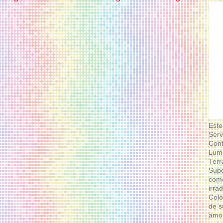
Este
Serv
Conf
Lumi
Terr
Supe
como
irra
Colo
de s
amor