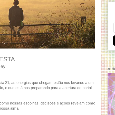
ESTA
ley
⚜️ H
 dia 21, as energias que chegam estão nos levando a um
ão, o que está nos preparando para a abertura do portal
re como nossas escolhas, decisões e ações revelam como
nossa alma.