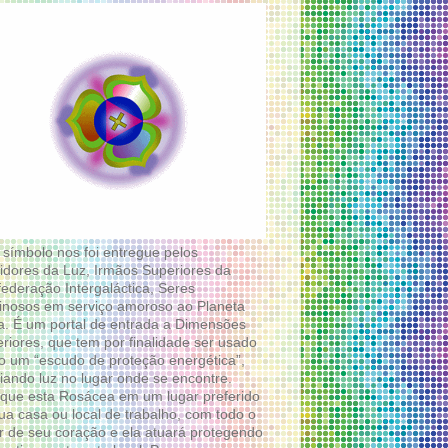
 símbolo nos foi entregue pelos
idores da Luz, Irmãos Superiores da
ederação Intergaláctica, Seres
nosos em serviço amoroso ao Planeta
a. É um portal de entrada a Dimensões
riores, que tem por finalidade ser usado
 um “escudo de proteção energética”,
diando luz no lugar onde se encontre.
que esta Rosácea em um lugar preferido
ua casa ou local de trabalho, com todo o
 de seu coração e ela atuará protegendo