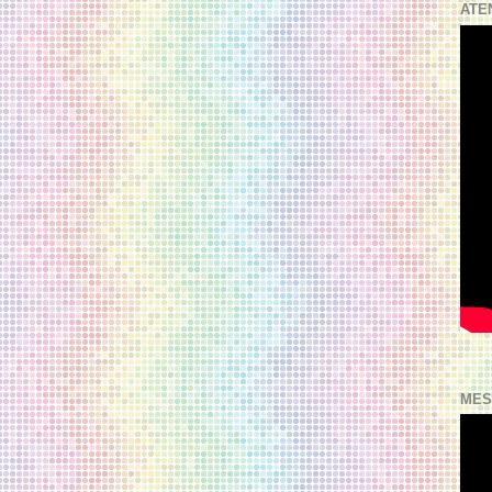
ATE
MES