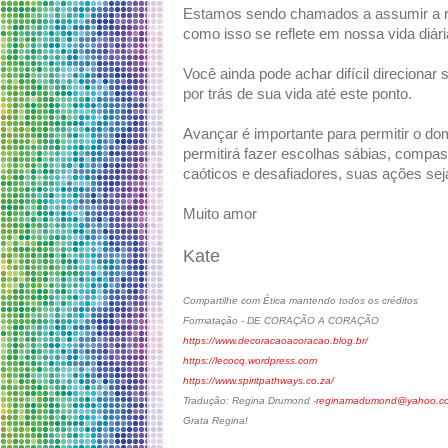
Estamos sendo chamados a assumir a re
como isso se reflete em nossa vida diári
Você ainda pode achar difícil direcionar
por trás de sua vida até este ponto.
Avançar é importante para permitir o do
permitirá fazer escolhas sábias, compas
caóticos e desafiadores, suas ações se
Muito amor
Kate
Compartilhe com Ética mantendo todos os créditos
Formatação - DE CORAÇÃO A CORAÇÃO
https://www.decoracaoacoracao.blog.br/
https://lecocq.wordpress.com
https://www.spiritpathways.co.za/
Tradução: Regina Drumond -
reginamadumond@yahoo.co
Grata Regina!