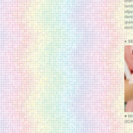
ener
tam
algu
dent
gran
dent
♥ S
♥ M
DOA