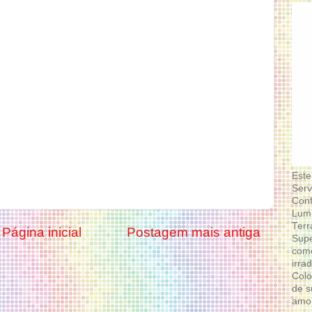
Este
Serv
Conf
Lumi
Terr
Página inicial
Postagem mais antiga
Supe
como
irra
Colo
de s
amor