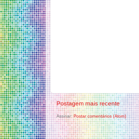
Postagem mais recente
Assinar:
Postar comentários (Atom)