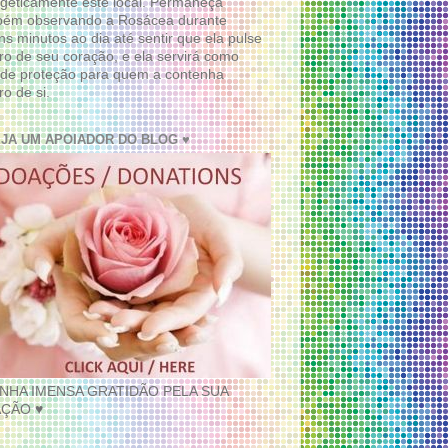
geticamente este local. Permaneça
bém observando a Rosácea durante
ns minutos ao dia até sentir que ela pulse
ro de seu coração, e ela servirá como
de proteção para quem a contenha
ro de si.
EJA UM APOIADOR DO BLOG ♥
INHA IMENSA GRATIDÃO PELA SUA
ÇÃO ♥