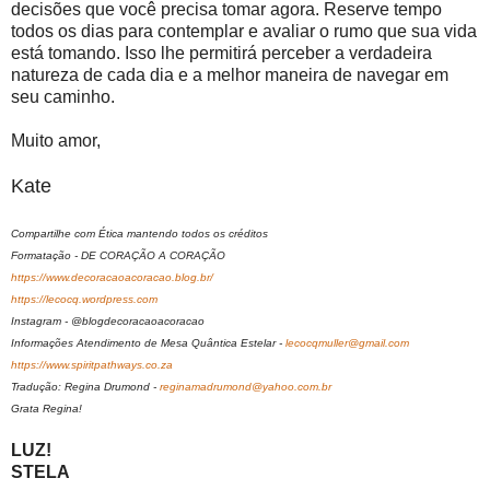
decisões que você precisa tomar agora. Reserve tempo
todos os dias para contemplar e avaliar o rumo que sua vida
está tomando. Isso lhe permitirá perceber a verdadeira
natureza de cada dia e a melhor maneira de navegar em
seu caminho.
Muito amor,
Kate
Compartilhe com Ética mantendo todos os créditos
Formatação - DE CORAÇÃO A CORAÇÃO
https://www.decoracaoacoracao.blog.br/
https://lecocq.wordpress.com
Instagram - @blogdecoracaoacoracao
Informações Atendimento de Mesa Quântica Estelar -
lecocqmuller@gmail.com
https://www.spiritpathways.co.za
Tradução: Regina Drumond -
reginamadrumond@yahoo.com.br
Grata Regina!
LUZ!
STELA