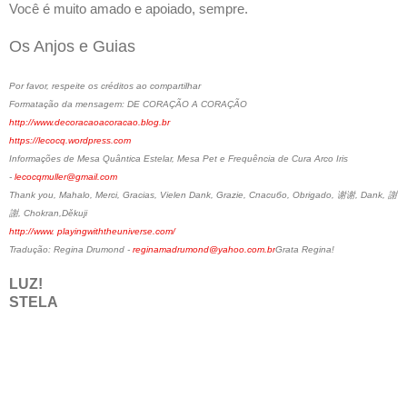
Você é muito amado e apoiado, sempre.
Os Anjos e Guias
Por favor, respeite os créditos ao compartilhar
Formatação da mensagem:
DE CORAÇÃO A CORAÇÃO
http://www.decoracaoacoracao.blog.br
https://lecocq.wordpress.com
Informações de Mesa Quântica Estelar, Mesa Pet e Frequência de Cura Arco Iris
-
lecocqmuller@gmail.com
Thank you, Mahalo, Merci, Gracias, Vielen Dank, Grazie, Спасибо, Obrigado, 谢谢, Dank, 謝
謝, Chokran,Děkuji
http://www. playingwiththeuniverse.com/
Tradução: Regina Drumond -
reginamadrumond@yahoo.com.br
Grata Regina!
LUZ!
STELA