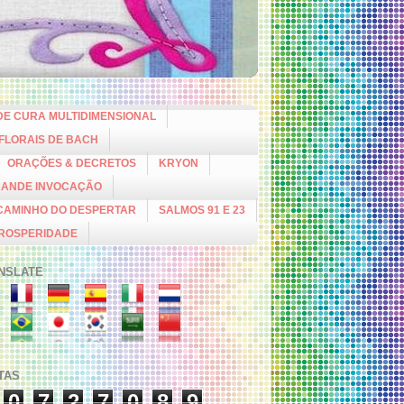
DE CURA MULTIDIMENSIONAL
 FLORAIS DE BACH
ORAÇÕES & DECRETOS
KRYON
RANDE INVOCAÇÃO
CAMINHO DO DESPERTAR
SALMOS 91 E 23
PROSPERIDADE
NSLATE
ITAS
0
7
2
7
0
8
9