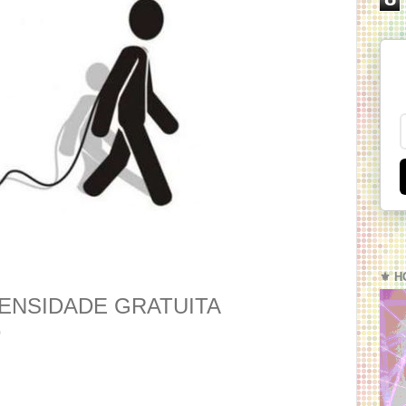
⚜️ H
ENSIDADE GRATUITA
o