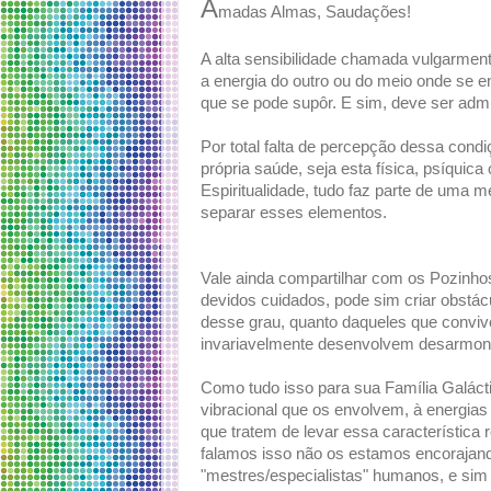
A
madas Almas, Saudações!
A alta sensibilidade chamada vulgarment
a energia do outro ou do meio onde se 
que se pode supôr. E sim, deve ser admi
Por total falta de percepção dessa con
própria saúde, seja esta física, psíquica
Espiritualidade, tudo faz parte de uma
separar esses elementos.
Vale ainda compartilhar com os Pozinho
devidos cuidados, pode sim criar obstác
desse grau, quanto daqueles que convive
invariavelmente desenvolvem desarmonia
Como tudo isso para sua Família Galácti
vibracional que os envolvem, à energi
que tratem de levar essa característica 
falamos isso não os estamos encorajand
"mestres/especialistas" humanos, e sim