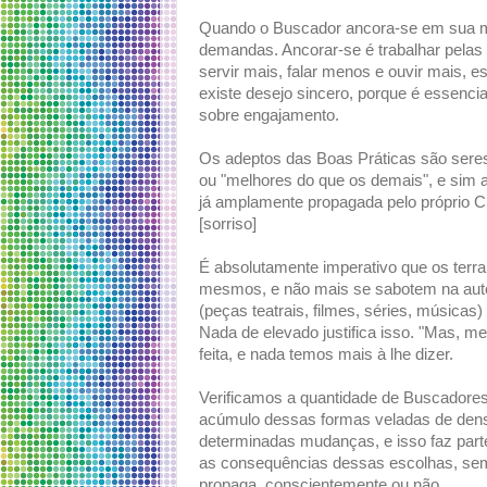
Quando o Buscador ancora-se em sua mel
demandas. Ancorar-se é trabalhar pelas 
servir mais, falar menos e ouvir mais, e
existe desejo sincero, porque é essenci
sobre engajamento.
Os adeptos das Boas Práticas são seres
ou "melhores do que os demais", e sim
já amplamente propagada pelo próprio C
[sorriso]
É absolutamente imperativo que os terr
mesmos, e não mais se sabotem na auto-
(peças teatrais, filmes, séries, músicas
Nada de elevado justifica isso. "Mas, me
feita, e nada temos mais à lhe dizer.
Verificamos a quantidade de Buscadores
acúmulo dessas formas veladas de densi
determinadas mudanças, e isso faz parte
as consequências dessas escolhas, semp
propaga, conscientemente ou não.