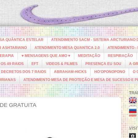
ESA QUÂNTICA ESTELAR
ATENDIMENTO SACM - SISTEMA ARCTURIANO 
R ASHTARIANO
ATENDIMENTO MESA QUANTICA 2.0
ATENDIMENTO -
ERAPIA
♥ MENSAGENS QUE AMO ♥
MEDITAÇÃO
RESPIRAÇÃO
OS 49 RAIOS
EFT
VIDEOS & FILMES
PRESENÇA EU SOU
A G
DECRETOS DOS 7 RAIOS
ABRAHAM-HICKS
HO'OPONOPONO
O 
URIANAS
ATENDIMENTO MESA DE PROTEÇÃO E MESA DE SUCESSO E 
TRA
DE GRATUITA
VIS
8