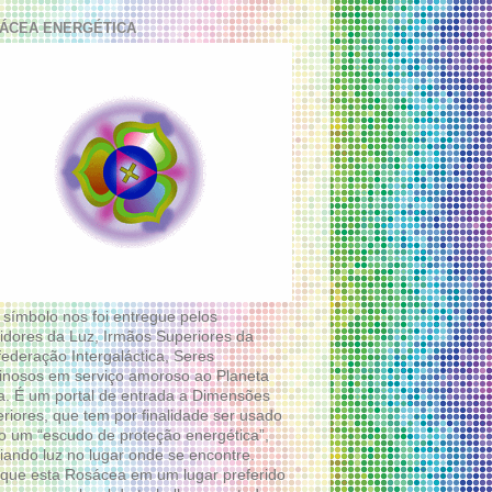
ÁCEA ENERGÉTICA
 símbolo nos foi entregue pelos
idores da Luz, Irmãos Superiores da
ederação Intergaláctica, Seres
nosos em serviço amoroso ao Planeta
a. É um portal de entrada a Dimensões
riores, que tem por finalidade ser usado
 um “escudo de proteção energética”,
diando luz no lugar onde se encontre.
que esta Rosácea em um lugar preferido