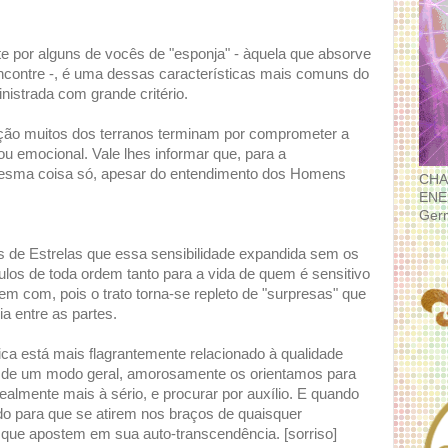
e por alguns de vocês de "esponja" - àquela que absorve
encontre -, é uma dessas características mais comuns do
nistrada com grande critério.
dição muitos dos terranos terminam por comprometer a
 ou emocional. Vale lhes informar que, para a
 mesma coisa só, apesar do entendimento dos Homens
CHA
ENE
Ger
s de Estrelas que essa sensibilidade expandida sem os
ulos de toda ordem tanto para a vida de quem é sensitivo
m com, pois o trato torna-se repleto de "surpresas" que
 entre as partes.
ca está mais flagrantemente relacionado à qualidade
as de um modo geral, amorosamente os orientamos para
realmente mais à sério, e procurar por auxílio. E quando
o para que se atirem nos braços de quaisquer
 que apostem em sua auto-transcendência. [sorriso]