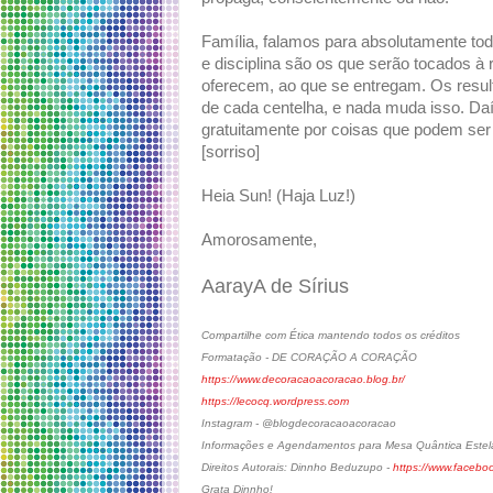
Família, falamos para absolutamente 
e disciplina são os que serão tocados à
oferecem, ao que se entregam. Os result
de cada centelha, e nada muda isso. Daí
gratuitamente por coisas que podem ser 
[sorriso]
Heia Sun! (Haja Luz!)
Amorosamente,
AarayA de Sírius
Compartilhe com Ética mantendo todos os créditos
Formatação - DE CORAÇÃO A CORAÇÃO
https://www.decoracaoacoracao.blog.br/
https://lecocq.wordpress.com
Instagram - @blogdecoracaoacoracao
Informações e Agendamentos para Mesa Quântica Estel
Direitos Autorais: Dinnho Beduzupo -
https://www.facebo
Grata Dinnho!