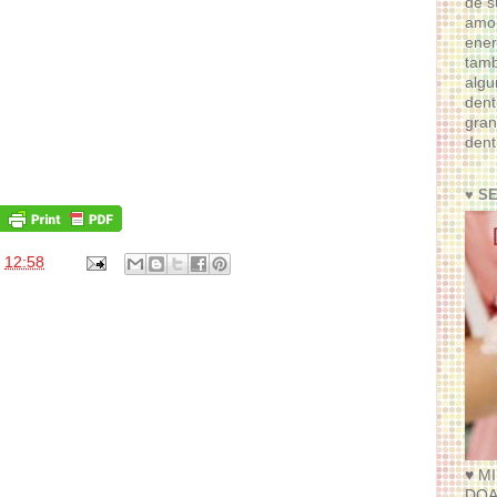
de s
amor
ener
tam
algu
dent
gran
dent
♥ S
s
12:58
♥ M
DOA