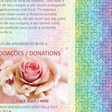
ua casa ou local de trabalho, com todo o
 de seu coração e ela atuará protegendo
geticamente este local. Permaneça
bém observando a Rosácea durante
ns minutos ao dia até sentir que ela pulse
ro de seu coração, e ela servirá como
de proteção para quem a contenha
ro de si.
EJA UM APOIADOR DO BLOG ♥
INHA IMENSA GRATIDÃO PELA SUA
ÇÃO ♥