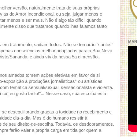
hor versão, naturalmente trata de suas próprias
vias do Amor Incondicional, ou seja, julgar menos e
star menos e ser mais. Não é algo tão difícil quando
almente disso que tratamos quando lhes falamos tanto
MAN
 em tratamento, saibam todos. Não se tornarão "santos"
 apenas consciências melhor adaptadas para a Boa Nova
risto/Sananda, e ainda vívida nessa 5a dimensão.
anos amados tomem ações efetivas em favor de si
exposição à produções jornalísticas* ou artísticas
) com temática sensual/sexual, sensacionalista e violenta.
ntor, eu gosto tanto!"... Nesse caso, sua escolha está
 se desequilibrando graças a toxidade no recebimento e
dade dia-a-dia. Mas é do humano resistir à
 de seu direito-de-escolha. Todavia, os desdobramentos,
re farão valer a própria carga emitida por quem a