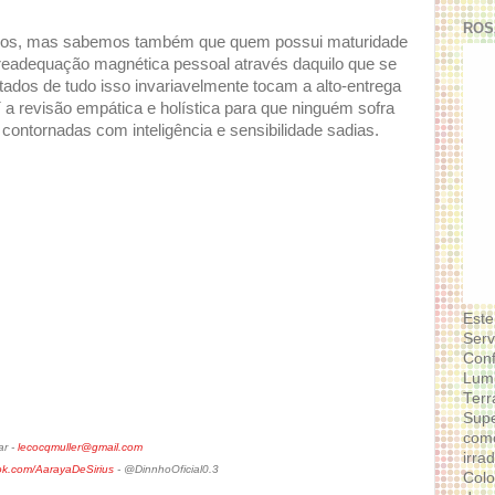
ROS
todos, mas sabemos também que quem possui maturidade
 readequação magnética pessoal através daquilo que se
ados de tudo isso invariavelmente tocam a alto-entrega
 a revisão empática e holística para que ninguém sofra
contornadas com inteligência e sensibilidade sadias.
Este
Serv
Conf
Lumi
Terr
Supe
como
ar -
lecocqmuller@gmail.com
irra
ok.com/AarayaDeSirius
- @DinnhoOficial0.3
Colo