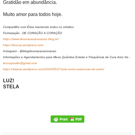
Gratidão em abundância.
Muito amor para todos hoje.
Compartilhe com Ética mantendo todos os créditos
Formatação - DE CORAÇÃO A CORAÇÃO
https://www.decoracaoacoracao.blog.br/
https://lecocq.wordpress.com
Instagram - @blogdecoracaoacoracao
Informações e Agendamentos para Mesa Quântica Estelar e Frequência de Cura Arco Iris -
lecocqmuller@gmail.com
https://adavai.wordpress.com/2020/05/27/arte-como-expressao-do-amor/
LUZ!
STELA