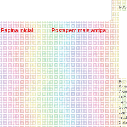
ROS
Página inicial
Postagem mais antiga
Este
Serv
Conf
Lumi
Terr
Supe
como
irra
Colo