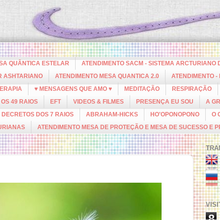
ESA QUÂNTICA ESTELAR
ATENDIMENTO SACM - SISTEMA ARCTURIANO 
R ASHTARIANO
ATENDIMENTO MESA QUANTICA 2.0
ATENDIMENTO -
ERAPIA
♥ MENSAGENS QUE AMO ♥
MEDITAÇÃO
RESPIRAÇÃO
OS 49 RAIOS
EFT
VIDEOS & FILMES
PRESENÇA EU SOU
A G
DECRETOS DOS 7 RAIOS
ABRAHAM-HICKS
HO'OPONOPONO
O 
URIANAS
ATENDIMENTO MESA DE PROTEÇÃO E MESA DE SUCESSO E 
TRA
VIS
8