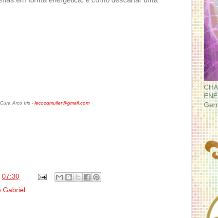
penas em forma energética, é como descartar uma
CHA
ENE
ura Arco Iris -
lecocqmuller@gmail.com
Ger
s
07:30
 Gabriel