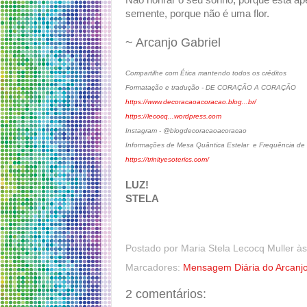
Não honrar o seu sonho, porque está a
semente, porque não é uma flor.
~ Arcanjo Gabriel
Compartilhe com Ética mantendo todos os créditos
Formatação e tradução - DE CORAÇÃO A CORAÇÃO
https://www.decoracaoacoracao.blog...br/
https://lecocq...wordpress.com
Instagram - @blogdecoracaoacoracao
Informações de Mesa Quântica Estelar e Frequência de C
https://trinityesoterics.com/
LUZ!
STELA
Postado por
Maria Stela Lecocq Muller
à
Marcadores:
Mensagem Diária do Arcanjo
2 comentários: