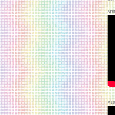
ATE
MES