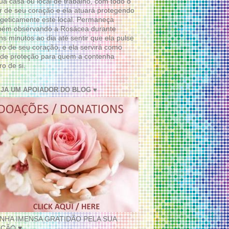
ua casa ou local de trabalho, com todo o
 de seu coração e ela atuará protegendo
geticamente este local. Permaneça
bém observando a Rosácea durante
ns minutos ao dia até sentir que ela pulse
ro de seu coração, e ela servirá como
de proteção para quem a contenha
ro de si.
EJA UM APOIADOR DO BLOG ♥
INHA IMENSA GRATIDÃO PELA SUA
ÇÃO ♥