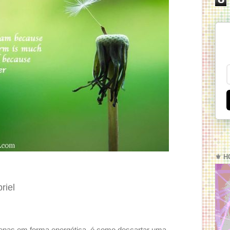
⚜️ H
riel