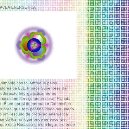
ÁCEA ENERGÉTICA
 símbolo nos foi entregue pelos
idores da Luz, Irmãos Superiores da
ederação Intergaláctica, Seres
nosos em serviço amoroso ao Planeta
a. É um portal de entrada a Dimensões
riores, que tem por finalidade ser usado
 um “escudo de proteção energética”,
diando luz no lugar onde se encontre.
que esta Rosácea em um lugar preferido