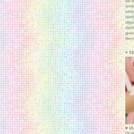
de s
amor
ener
tam
algu
dent
gran
dent
♥ S
♥ M
DOA