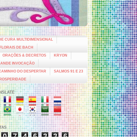
DE CURA MULTIDIMENSIONAL
 FLORAIS DE BACH
ORAÇÕES & DECRETOS
KRYON
RANDE INVOCAÇÃO
CAMINHO DO DESPERTAR
SALMOS 91 E 23
PROSPERIDADE
NSLATE
ITAS
0
7
4
6
3
3
6