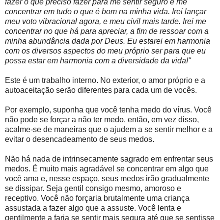
fazer o que preciso fazer para me sentir seguro e me
concentrar em tudo o que é bom na minha vida. Irei lançar
meu voto vibracional agora, e meu civil mais tarde. Irei me
concentrar no que há para apreciar, a fim de ressoar com a
minha abundância dada por Deus. Eu estarei em harmonia
com os diversos aspectos do meu próprio ser para que eu
possa estar em harmonia com a diversidade da vida!"
Este é um trabalho interno. No exterior, o amor próprio e a
autoaceitação serão diferentes para cada um de vocês.
Por exemplo, suponha que você tenha medo do vírus. Você
não pode se forçar a não ter medo, então, em vez disso,
acalme-se de maneiras que o ajudem a se sentir melhor e a
evitar o desencadeamento de seus medos.
Não há nada de intrinsecamente sagrado em enfrentar seus
medos. É muito mais agradável se concentrar em algo que
você ama e, nesse espaço, seus medos irão gradualmente
se dissipar. Seja gentil consigo mesmo, amoroso e
receptivo. Você não forçaria brutalmente uma criança
assustada a fazer algo que a assuste. Você lenta e
gentilmente a faria se sentir mais segura até que se sentisse