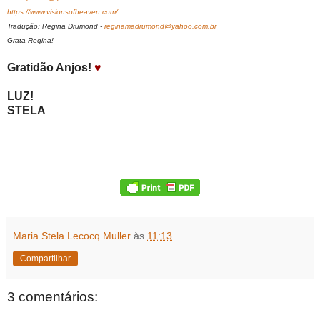
https://www.visionsofheaven.com/
Tradução: Regina Drumond -
reginamadrumond@yahoo.com.br
Grata Regina!
Gratidão Anjos!
♥
LUZ!
STELA
Maria Stela Lecocq Muller
às
11:13
Compartilhar
3 comentários: