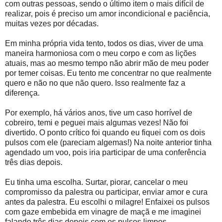
com outras pessoas, sendo o último item o mais difícil de
realizar, pois é preciso um amor incondicional e paciência,
muitas vezes por décadas.
Em minha própria vida tento, todos os dias, viver de uma
maneira harmoniosa com o meu corpo e com as lições
atuais, mas ao mesmo tempo não abrir mão de meu poder
por temer coisas. Eu tento me concentrar no que realmente
quero e não no que não quero. Isso realmente faz a
diferença.
Por exemplo, há vários anos, tive um caso horrível de
cobreiro, temi e peguei mais algumas vezes! Não foi
divertido. O ponto crítico foi quando eu fiquei com os dois
pulsos com ele (pareciam algemas!) Na noite anterior tinha
agendado um voo, pois iria participar de uma conferência
três dias depois.
Eu tinha uma escolha. Surtar, piorar, cancelar o meu
compromisso da palestra ou participar, enviar amor e cura
antes da palestra. Eu escolhi o milagre! Enfaixei os pulsos
com gaze embebida em vinagre de maçã e me imaginei
falando três dias depois com os pulsos limpos.