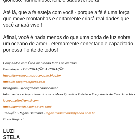
Até lá, que a fé esteja com você - porque a fé é uma força
que move montanhas e certamente criará realidades que
você amará viver!
Afinal, você é nada menos do que uma onda de luz sobre
um oceano de amor - eternamente conectado e capacitado
por essa Fonte de todos!
Compartilhe com Ética mantendo todos os créditos
Formatação - DE CORAÇÃO A CORAÇÃO
https://www.decoracaoacoracao.blog.br/
https://lecocq.wordpress.com
Instagram - @blogdecoracaoacoracao
Informações e Agendamentos para Mesa Quântica Estelar e Frequência de Cura Arco Iris -
lecocqmuller@gmail.com
https://www.visionsofheaven.com/
Tradução: Regina Drumond -
reginamadrumond@yahoo.com.br
Grata Regina!
LUZ!
STELA