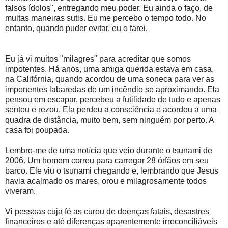
falsos ídolos", entregando meu poder. Eu ainda o faço, de
muitas maneiras sutis. Eu me percebo o tempo todo. No
entanto, quando puder evitar, eu o farei.
Eu já vi muitos "milagres" para acreditar que somos
impotentes. Há anos, uma amiga querida estava em casa,
na Califórnia, quando acordou de uma soneca para ver as
imponentes labaredas de um incêndio se aproximando. Ela
pensou em escapar, percebeu a futilidade de tudo e apenas
sentou e rezou. Ela perdeu a consciência e acordou a uma
quadra de distância, muito bem, sem ninguém por perto. A
casa foi poupada.
Lembro-me de uma notícia que veio durante o tsunami de
2006. Um homem correu para carregar 28 órfãos em seu
barco. Ele viu o tsunami chegando e, lembrando que Jesus
havia acalmado os mares, orou e milagrosamente todos
viveram.
Vi pessoas cuja fé as curou de doenças fatais, desastres
financeiros e até diferenças aparentemente irreconciliáveis ​​